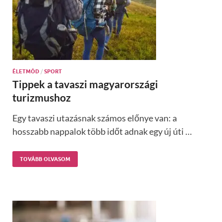
ÉLETMÓD
/
SPORT
Tippek a tavaszi magyarországi
turizmushoz
Egy tavaszi utazásnak számos előnye van: a
hosszabb nappalok több időt adnak egy új úti …
TOVÁBB OLVASOM