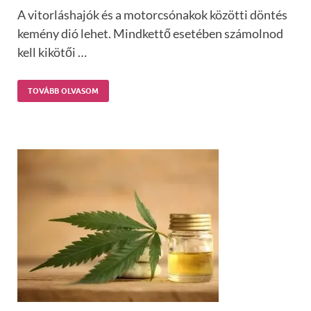
A vitorláshajók és a motorcsónakok közötti döntés
kemény dió lehet. Mindkettő esetében számolnod
kell kikötői …
TOVÁBB OLVASOM