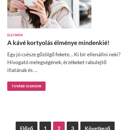
ÉLETMÓD
A kávé kortyolás élménye mindenkié!
Egy jó csésze gőzölgő fekete… Ki bír ellenállni neki?
Hívogató melegségének, érzékeket rabulejtő
illatának és …
TOVÁBB OLVASOM
Előző
1
2
3
Következő