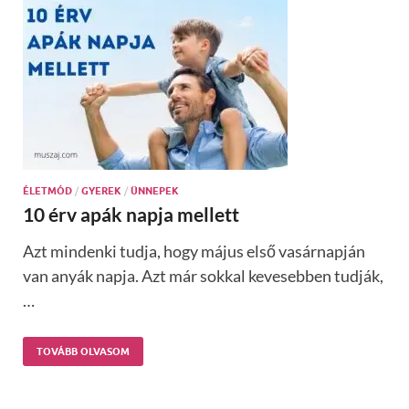
ÉLETMÓD
/
GYEREK
/
ÜNNEPEK
10 érv apák napja mellett
Azt mindenki tudja, hogy május első vasárnapján
van anyák napja. Azt már sokkal kevesebben tudják,
…
TOVÁBB OLVASOM