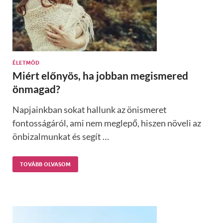
ÉLETMÓD
Miért előnyös, ha jobban megismered
önmagad?
Napjainkban sokat hallunk az önismeret
fontosságáról, ami nem meglepő, hiszen növeli az
önbizalmunkat és segít …
TOVÁBB OLVASOM