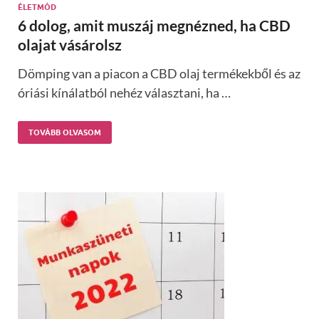
ÉLETMÓD
6 dolog, amit muszáj megnézned, ha CBD
olajat vásárolsz
Dömping van a piacon a CBD olaj termékekből és az
óriási kínálatból nehéz választani, ha …
TOVÁBB OLVASOM