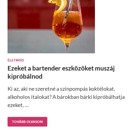
ÉLETMÓD
Ezeket a bartender eszközöket muszáj
kipróbálnod
Ki az, aki ne szeretné a színpompás koktélokat,
alkoholos italokat? A bárokban bárki kipróbálhatja
ezeket, …
TOVÁBB OLVASOM