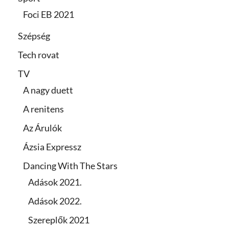
Foci EB 2021
Szépség
Tech rovat
TV
A nagy duett
A renitens
Az Árulók
Ázsia Expressz
Dancing With The Stars
Adások 2021.
Adások 2022.
Szereplők 2021