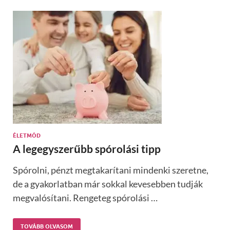
ÉLETMÓD
A legegyszerűbb spórolási tipp
Spórolni, pénzt megtakarítani mindenki szeretne,
de a gyakorlatban már sokkal kevesebben tudják
megvalósítani. Rengeteg spórolási …
TOVÁBB OLVASOM