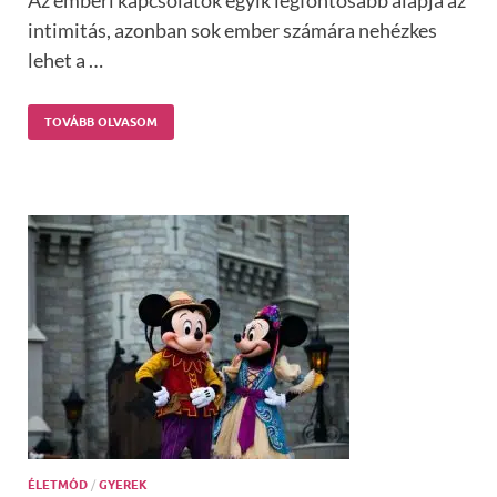
intimitás, azonban sok ember számára nehézkes
lehet a …
TOVÁBB OLVASOM
ÉLETMÓD
/
GYEREK