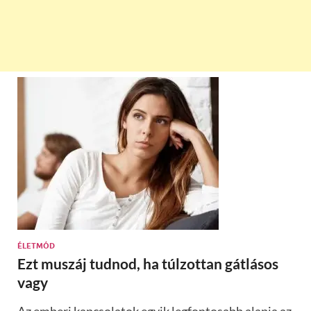
ÉLETMÓD
Ezt muszáj tudnod, ha túlzottan gátlásos
vagy
Az emberi kapcsolatok egyik legfontosabb alapja az