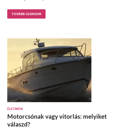
TOVÁBB OLVASOM
ÉLETMÓD
Motorcsónak vagy vitorlás: melyiket
válaszd?