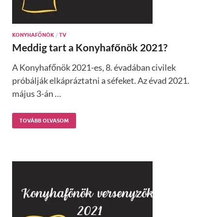
KONYHAFŐNÖK
/
TV
Meddig tart a Konyhafőnök 2021?
A Konyhafőnök 2021-es, 8. évadában civilek
próbálják elkápráztatni a séfeket. Az évad 2021.
május 3-án …
TOVÁBB OLVASOM