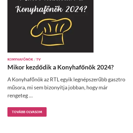
KONYHAFŐNÖK
/
TV
Mikor kezdődik a Konyhafőnök 2024?
A Konyhafőnök az RTL egyik legnépszerűbb gasztro
műsora, mi sem bizonyítja jobban, hogy már
rengeteg …
TOVÁBB OLVASOM