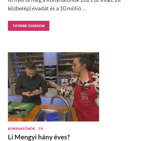
közbelép) évadát és a 10 millió …
TOVÁBB OLVASOM
KONYHAFŐNÖK
/
TV
Li Mengyi hány éves?