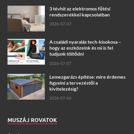
3 tévhit az elektromos fűtési
rendszerekkel kapcsolatban
2026-07-07
A családi nyaralás tech-kisokosa –
hogy az eszközeink és mi is fel
tudjunk töltődni
2026-07-07
Lemezgarázs építése: mire érdemes
figyelni a tervezéstől a
kivitelezésig?
2026-07-06
MUSZÁJ ROVATOK