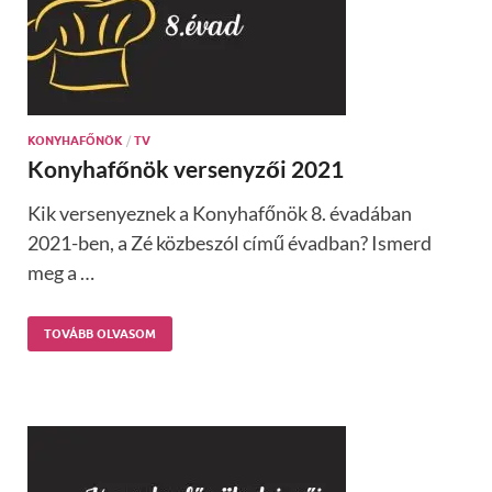
KONYHAFŐNÖK
/
TV
Konyhafőnök versenyzői 2021
Kik versenyeznek a Konyhafőnök 8. évadában
2021-ben, a Zé közbeszól című évadban? Ismerd
meg a …
TOVÁBB OLVASOM