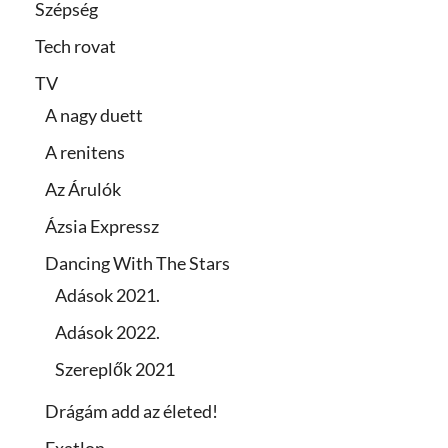
Szépség
Tech rovat
TV
A nagy duett
A renitens
Az Árulók
Ázsia Expressz
Dancing With The Stars
Adások 2021.
Adások 2022.
Szereplők 2021
Drágám add az életed!