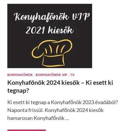
KONYHAFŐNÖK
/
KONYHAFŐNÖK VIP
/
TV
Konyhafőnök 2024 kiesők – Ki esett ki
tegnap?
Ki esett ki tegnap a Konyhafőnök 2023 évadából?
Naponta frissül. Konyhafőnök 2024 kiesők
hamarosan Konyhafőnök …