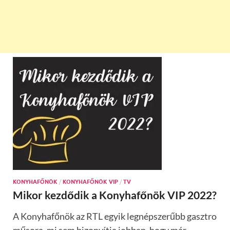
KONYHAFŐNÖK
/
KONYHAFŐNÖK VIP
/
TV
Mikor kezdődik a Konyhafőnök VIP 2022?
A Konyhafőnök az RTL egyik legnépszerűbb gasztro
műsora, mi sem bizonyítja jobban, hogy már