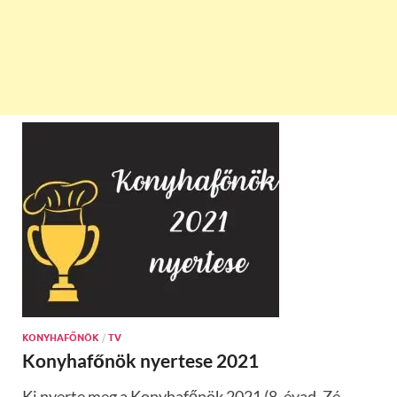
KONYHAFŐNÖK
/
TV
Konyhafőnök nyertese 2021
Ki nyerte meg a Konyhafőnök 2021 (8. évad, Zé