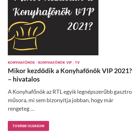
KONYHAFŐNÖK
/
KONYHAFŐNÖK VIP
/
TV
Mikor kezdődik a Konyhafőnök VIP 2021?
– hivatalos
A Konyhafőnök az RTL egyik legnépszerűbb gasztro
műsora, mi sem bizonyítja jobban, hogy már
rengeteg …
TOVÁBB OLVASOM