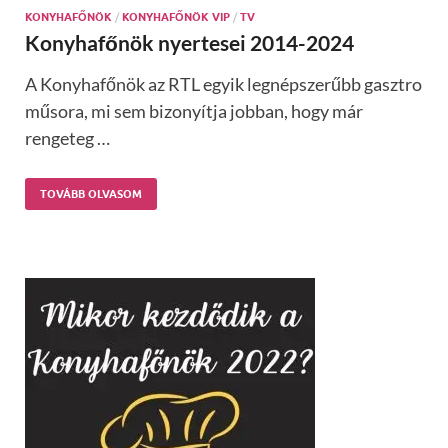
KONYHAFŐNÖK
/
KONYHAFŐNÖK VIP
/
TV
Konyhafőnök nyertesei 2014-2024
A Konyhafőnök az RTL egyik legnépszerűbb gasztro
műsora, mi sem bizonyítja jobban, hogy már
rengeteg …
TOVÁBB OLVASOM