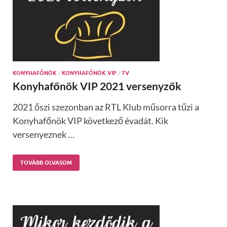
KONYHAFŐNÖK
/
KONYHAFŐNÖK VIP
/
TV
Konyhafőnök VIP 2021 versenyzők
2021 őszi szezonban az RTL Klub műsorra tűzi a
Konyhafőnök VIP következő évadát. Kik
versenyeznek …
TOVÁBB OLVASOM