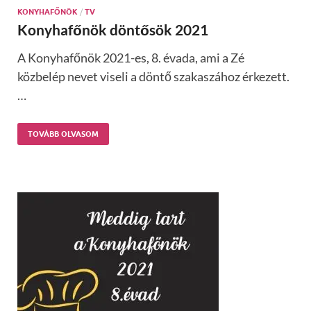
KONYHAFŐNÖK
/
TV
Konyhafőnök döntősök 2021
A Konyhafőnök 2021-es, 8. évada, ami a Zé
közbelép nevet viseli a döntő szakaszához érkezett.
…
TOVÁBB OLVASOM