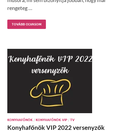
rengeteg …
TOVÁBB OLVASOM
KONYHAFŐNÖK
/
KONYHAFŐNÖK VIP
/
TV
Konyhafőnök VIP 2022 versenyzők