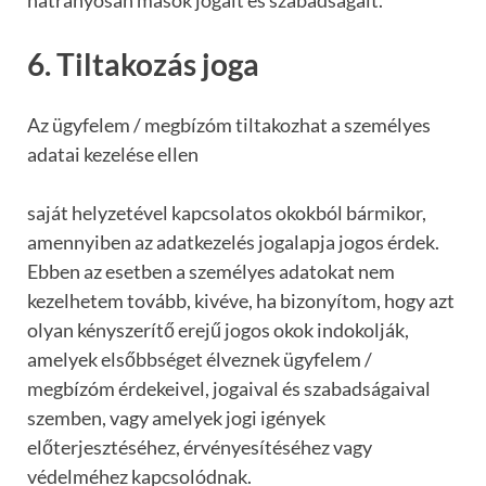
hátrányosan mások jogait és szabadságait.
6. Tiltakozás joga
Az ügyfelem / megbízóm tiltakozhat a személyes
adatai kezelése ellen
saját helyzetével kapcsolatos okokból bármikor,
amennyiben az adatkezelés jogalapja jogos érdek.
Ebben az esetben a személyes adatokat nem
kezelhetem tovább, kivéve, ha bizonyítom, hogy azt
olyan kényszerítő erejű jogos okok indokolják,
amelyek elsőbbséget élveznek ügyfelem /
megbízóm érdekeivel, jogaival és szabadságaival
szemben, vagy amelyek jogi igények
előterjesztéséhez, érvényesítéséhez vagy
védelméhez kapcsolódnak.