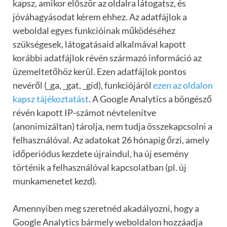
kapsz, amikor először az oldalra látogatsz, és
jóváhagyásodat kérem ehhez. Az adatfájlok a
weboldal egyes funkcióinak működéséhez
szükségesek, látogatásaid alkalmával kapott
korábbi adatfájlok révén származó információ az
üzemeltetőhöz kerül. Ezen adatfájlok pontos
nevéről (_ga, _gat, _gid), funkciójáról
ezen az oldalon
kapsz tájékoztatást
. A Google Analytics a böngésző
révén kapott IP-számot névtelenítve
(anonimizáltan) tárolja, nem tudja összekapcsolni a
felhasználóval. Az adatokat 26 hónapig őrzi, amely
időperiódus kezdete újraindul, ha új esemény
történik a felhasználóval kapcsolatban (pl. új
munkamenetet kezd).
Amennyiben meg szeretnéd akadályozni, hogy a
Google Analytics bármely weboldalon hozzáadja