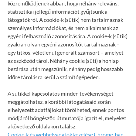
közreműködjenek abban, hogy néhány releváns,
statisztikai jellegű információt gyűjtsünk a
látogatókról. A cookie-k (sütik) nem tartalmaznak
személyes információkat, és nem alkalmasak az
egyéni felhasználó azonosítására. A cookie-k (sütik)
gyakran olyan egyéni azonosítót tartalmaznak –
egy titkos, véletlenül generált számsort – amelyet
az eszközöd tárol. Néhány cookie (süti) a honlap
bezárása után megszűnik, néhány pedig hosszabb
időre tárolásra kerül a számítógépeden.
A sütikkel kapcsolatos minden tevékenységet
meggátolhatsz, a korábbi látogatásaid során
elhelyezett adatfájlokat törölheted, ennek pontos
módjáról böngésződ útmutatója igazít el, melyeket
a következő oldalakon találsz:
Cookie-k és webhelyadatok kezelése Chrome-ban
,