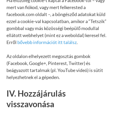
Ha előzőleg cookie-t kaptál a Facebook-tól – vagy
mert van fiókod, vagy mert felkerested a
facebook.com oldalt –, a böngésződ adatokat küld
ezzel a cookie-val kapcsolatban, amikor a “Tetszik”
gombbal vagy más közösségi beépülő modullal
ellátott webhelyet (mint ez a weboldal) keresel fel.
Erről
bővebb információt itt találsz
.
Az oldalon elhelyezett megosztás gombok
(Facebook, Google+, Pinterest, Twitter) és
beágyazott tartalmak (pl. YouTube videó) is sütit
helyezhetnek el a gépeden.
IV. Hozzájárulás
visszavonása