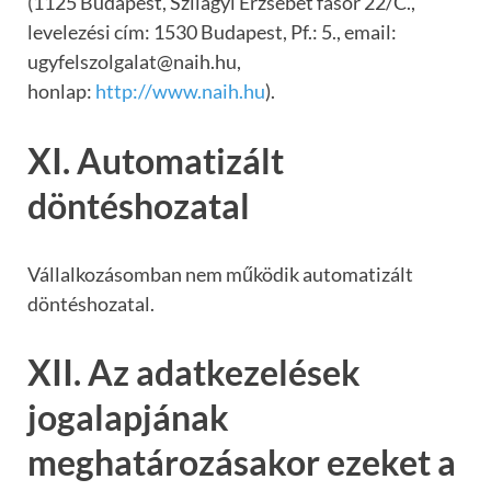
(1125 Budapest, Szilágyi Erzsébet fasor 22/C.,
levelezési cím: 1530 Budapest, Pf.: 5., email:
ugyfelszolgalat@naih.hu,
honlap:
http://www.naih.hu
).
XI. Automatizált
döntéshozatal
Vállalkozásomban nem működik automatizált
döntéshozatal.
XII. Az adatkezelések
jogalapjának
meghatározásakor ezeket a