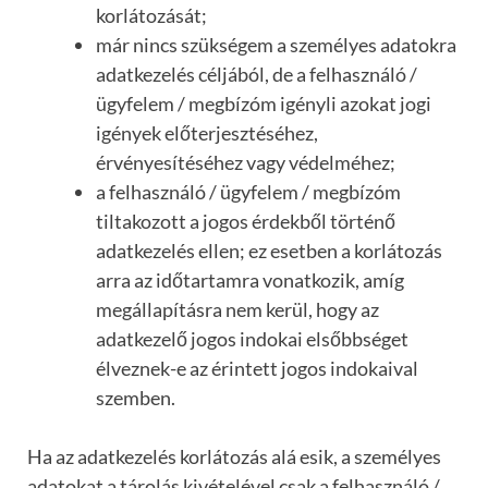
korlátozását;
már nincs szükségem a személyes adatokra
adatkezelés céljából, de a felhasználó /
ügyfelem / megbízóm igényli azokat jogi
igények előterjesztéséhez,
érvényesítéséhez vagy védelméhez;
a felhasználó / ügyfelem / megbízóm
tiltakozott a jogos érdekből történő
adatkezelés ellen; ez esetben a korlátozás
arra az időtartamra vonatkozik, amíg
megállapításra nem kerül, hogy az
adatkezelő jogos indokai elsőbbséget
élveznek-e az érintett jogos indokaival
szemben.
Ha az adatkezelés korlátozás alá esik, a személyes
adatokat a tárolás kivételével csak a felhasználó /