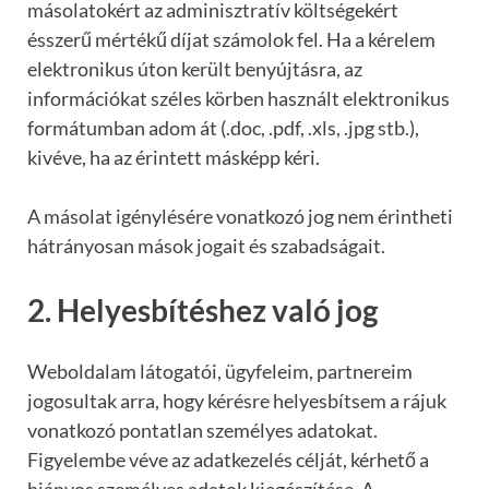
másolatokért az adminisztratív költségekért
ésszerű mértékű díjat számolok fel. Ha a kérelem
elektronikus úton került benyújtásra, az
információkat széles körben használt elektronikus
formátumban adom át (.doc, .pdf, .xls, .jpg stb.),
kivéve, ha az érintett másképp kéri.
A másolat igénylésére vonatkozó jog nem érintheti
hátrányosan mások jogait és szabadságait.
2. Helyesbítéshez való jog
Weboldalam látogatói, ügyfeleim, partnereim
jogosultak arra, hogy kérésre helyesbítsem a rájuk
vonatkozó pontatlan személyes adatokat.
Figyelembe véve az adatkezelés célját, kérhető a