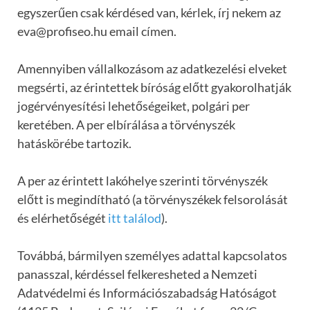
egyszerűen csak kérdésed van, kérlek, írj nekem az
eva@profiseo.hu email címen.
Amennyiben vállalkozásom az adatkezelési elveket
megsérti, az érintettek bíróság előtt gyakorolhatják
jogérvényesítési lehetőségeiket, polgári per
keretében. A per elbírálása a törvényszék
hatáskörébe tartozik.
A per az érintett lakóhelye szerinti törvényszék
előtt is megindítható (a törvényszékek felsorolását
és elérhetőségét
itt találod
).
Továbbá, bármilyen személyes adattal kapcsolatos
panasszal, kérdéssel felkeresheted a Nemzeti
Adatvédelmi és Információszabadság Hatóságot