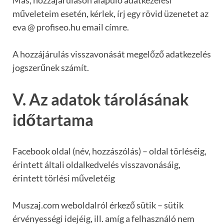
Más, hozzájáruláson alapuló adatkezelési
műveleteim esetén, kérlek, írj egy rövid üzenetet az
eva @ profiseo.hu email címre.
A hozzájárulás visszavonását megelőző adatkezelés
jogszerűnek számít.
V. Az adatok tárolásának
időtartama
Facebook oldal (név, hozzászólás) – oldal törléséig,
érintett általi oldalkedvelés visszavonásáig,
érintett törlési műveletéig
Muszaj.com weboldalról érkező sütik – sütik
érvényességi idejéig, ill. amíg a felhasználó nem