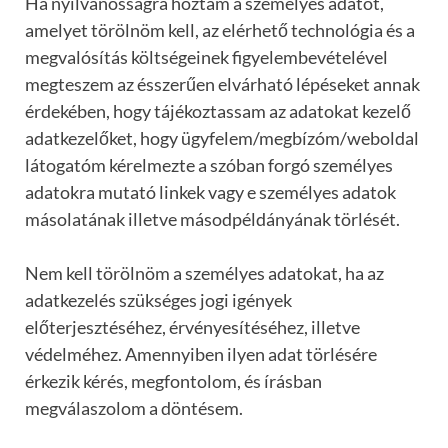
Ha nyilvánosságra hoztam a személyes adatot,
amelyet törölnöm kell, az elérhető technológia és a
megvalósítás költségeinek figyelembevételével
megteszem az ésszerűen elvárható lépéseket annak
érdekében, hogy tájékoztassam az adatokat kezelő
adatkezelőket, hogy ügyfelem/megbízóm/weboldal
látogatóm kérelmezte a szóban forgó személyes
adatokra mutató linkek vagy e személyes adatok
másolatának illetve másodpéldányának törlését.
Nem kell törölnöm a személyes adatokat, ha az
adatkezelés szükséges jogi igények
előterjesztéséhez, érvényesítéséhez, illetve
védelméhez. Amennyiben ilyen adat törlésére
érkezik kérés, megfontolom, és írásban
megválaszolom a döntésem.