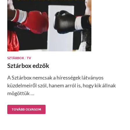
SZTÁRBOX
/
TV
Sztárbox edzők
A Sztárbox nemcsak a hírességek látványos
küzdelmeiről szól, hanem arról is, hogy kik állnak
mögöttük …
TOVÁBB OLVASOM