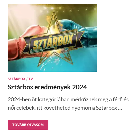
SZTÁRBOX
/
TV
Sztárbox eredmények 2024
2024-ben öt kategóriában mérkőznek meg a férfi és
női celebek, itt követheted nyomon a Sztárbox …
TOVÁBB OLVASOM