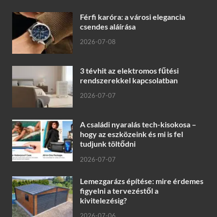
Férfi karóra: a városi elegancia
csendes aláírása
2026-07-08
3 tévhit az elektromos fűtési
rendszerekkel kapcsolatban
2026-07-07
A családi nyaralás tech-kisokosa –
hogy az eszközeink és mi is fel
tudjunk töltődni
2026-07-07
Lemezgarázs építése: mire érdemes
figyelni a tervezéstől a
kivitelezésig?
2026-07-06