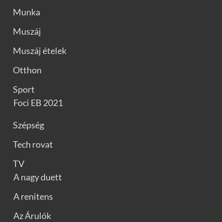
Munka
Muszáj
Muszáj ételek
Otthon
Sport
Foci EB 2021
Szépség
Tech rovat
TV
A nagy duett
A renitens
Az Árulók