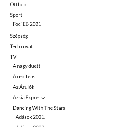
Otthon
Sport
Foci EB 2021
Szépség
Tech rovat
TV
A nagy duett
A renitens
Az Árulók
Ázsia Expressz
Dancing With The Stars
Adások 2021.