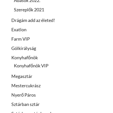
Adások 2022.
Szereplők 2021
Drágám add az életed!
Exatlon
Farm VIP
Gólkirályság
Konyhafőnök
Konyhafőnök VIP
Megasztár
Mestercukrász
Nyerő Páros
Sztárban sztár