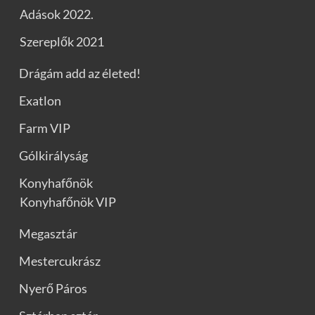
Adások 2022.
Szereplők 2021
Drágám add az életed!
Exatlon
Farm VIP
Gólkirályság
Konyhafőnök
Konyhafőnök VIP
Megasztár
Mestercukrász
Nyerő Páros