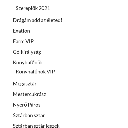
Szereplők 2021
Drágám add az életed!
Exatlon
Farm VIP
Gólkirályság
Konyhafőnök
Konyhafőnök VIP
Megasztár
Mestercukrász
Nyerő Páros
Sztárban sztár
Sztárban sztár leszek