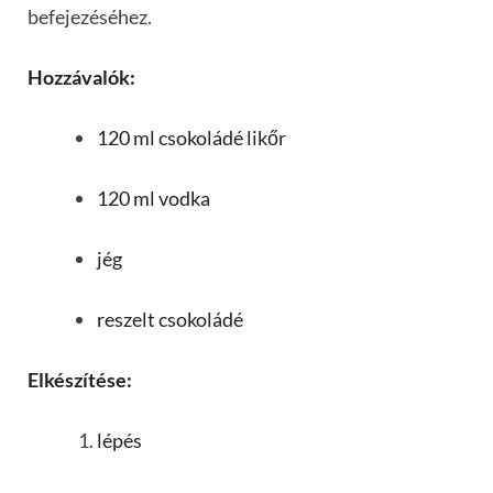
befejezéséhez.
Hozzávalók:
120 ml csokoládé likőr
120 ml vodka
jég
reszelt csokoládé
Elkészítése:
lépés