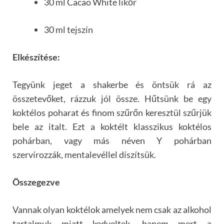
30 ml Cacao White likőr
30 ml tejszín
Elkészítése:
Tegyünk jeget a shakerbe és öntsük rá az
összetevőket, rázzuk jól össze. Hűtsünk be egy
koktélos poharat és finom szűrőn keresztül szűrjük
bele az italt. Ezt a koktélt klasszikus koktélos
pohárban, vagy más néven Y pohárban
szervírozzák, mentalevéllel díszítsük.
Összegezve
Vannak olyan koktélok amelyek nem csak az alkohol
tartalmuk miatt kedveltek, hanem mert a