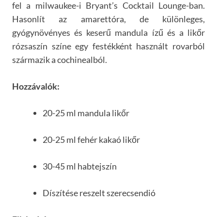
fel a milwaukee-i Bryant’s Cocktail Lounge-ban.
Hasonlít az amarettóra, de különleges,
gyógynövényes és keserű mandula ízű és a likőr
rózsaszín színe egy festékként használt rovarból
származik a cochinealból.
Hozzávalók:
20-25 ml mandula likőr
20-25 ml fehér kakaó likőr
30-45 ml habtejszín
Díszítése reszelt szerecsendió