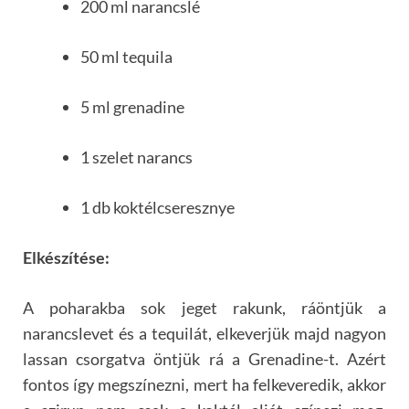
200 ml narancslé
50 ml tequila
5 ml grenadine
1 szelet narancs
1 db koktélcseresznye
Elkészítése:
A poharakba sok jeget rakunk, ráöntjük a
narancslevet és a tequilát, elkeverjük majd nagyon
lassan csorgatva öntjük rá a Grenadine-t. Azért
fontos így megszínezni, mert ha felkeveredik, akkor