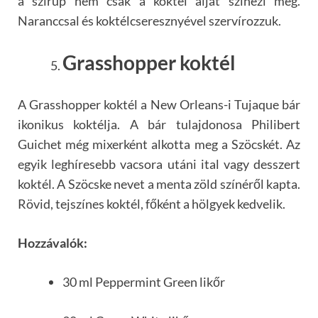
a szirup nem csak a koktél alját színezi meg.
Naranccsal és koktélcseresznyével szervírozzuk.
Grasshopper koktél
A Grasshopper koktél a New Orleans-i Tujaque bár
ikonikus koktélja. A bár tulajdonosa Philibert
Guichet még mixerként alkotta meg a Szöcskét. Az
egyik leghíresebb vacsora utáni ital vagy desszert
koktél. A Szöcske nevet a menta zöld színéről kapta.
Rövid, tejszínes koktél, főként a hölgyek kedvelik.
Hozzávalók:
30 ml Peppermint Green likőr