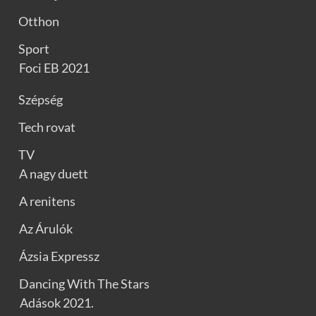
Otthon
Sport
Foci EB 2021
Szépség
Tech rovat
TV
A nagy duett
A renitens
Az Árulók
Ázsia Expressz
Dancing With The Stars
Adások 2021.