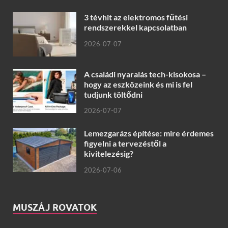
3 tévhit az elektromos fűtési
rendszerekkel kapcsolatban
2026-07-07
A családi nyaralás tech-kisokosa –
hogy az eszközeink és mi is fel
tudjunk töltődni
2026-07-07
Lemezgarázs építése: mire érdemes
figyelni a tervezéstől a
kivitelezésig?
2026-07-06
MUSZÁJ ROVATOK