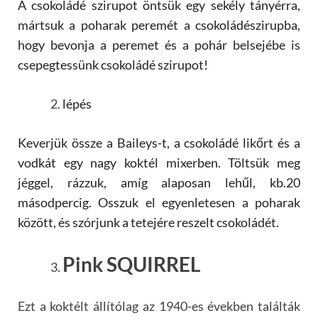
A csokoládé szirupot öntsük egy sekély tányérra,
mártsuk a poharak peremét a csokoládészirupba,
hogy bevonja a peremet és a pohár belsejébe is
csepegtessünk csokoládé szirupot!
lépés
Keverjük össze a Baileys-t, a csokoládé likőrt és a
vodkát egy nagy koktél mixerben. Töltsük meg
jéggel, rázzuk, amíg alaposan lehűl, kb.20
másodpercig. Osszuk el egyenletesen a poharak
között, és szórjunk a tetejére reszelt csokoládét.
Pink SQUIRREL
Ezt a koktélt állítólag az 1940-es években találták