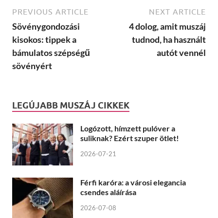
PREVIOUS ARTICLE
NEXT ARTICLE
Sövénygondozási
4 dolog, amit muszáj
kisokos: tippek a
tudnod, ha használt
bámulatos szépségű
autót vennél
sövényért
LEGÚJABB MUSZÁJ CIKKEK
Logózott, hímzett pulóver a
suliknak? Ezért szuper ötlet!
2026-07-21
Férfi karóra: a városi elegancia
csendes aláírása
2026-07-08