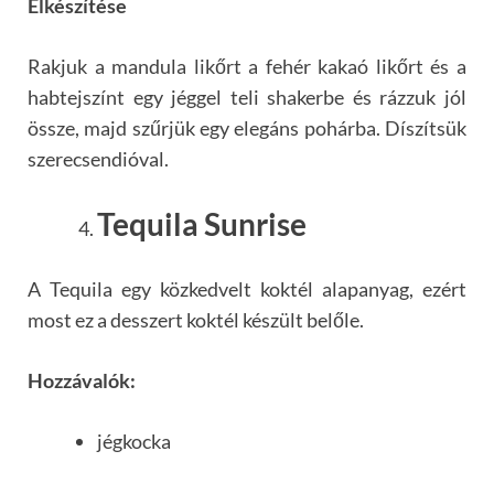
Elkészítése
Rakjuk a mandula likőrt a fehér kakaó likőrt és a
habtejszínt egy jéggel teli shakerbe és rázzuk jól
össze, majd szűrjük egy elegáns pohárba. Díszítsük
szerecsendióval.
Tequila Sunrise
A Tequila egy közkedvelt koktél alapanyag, ezért
most ez a desszert koktél készült belőle.
Hozzávalók:
jégkocka