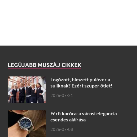
LEGÚJABB MUSZÁJ CIKKEK
Logózott, hímzett pulóver a
suliknak? Ezért szuper ötlet!
2026-07-21
Férfi karóra: a városi elegancia
csendes aláírása
2026-07-08