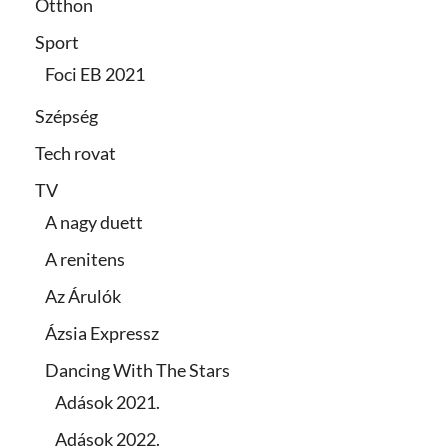
Otthon
Sport
Foci EB 2021
Szépség
Tech rovat
TV
A nagy duett
A renitens
Az Árulók
Ázsia Expressz
Dancing With The Stars
Adások 2021.
Adások 2022.