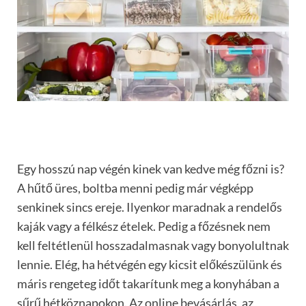
Egy hosszú nap végén kinek van kedve még főzni is?
A hűtő üres, boltba menni pedig már végképp
senkinek sincs ereje. Ilyenkor maradnak a rendelős
kaják vagy a félkész ételek. Pedig a főzésnek nem
kell feltétlenül hosszadalmasnak vagy bonyolultnak
lennie. Elég, ha hétvégén egy kicsit előkészülünk és
máris rengeteg időt takarítunk meg a konyhában a
sűrű hétköznapokon. Az online bevásárlás, az