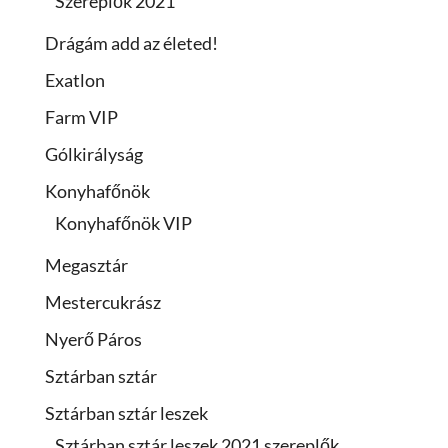
Szereplők 2021
Drágám add az életed!
Exatlon
Farm VIP
Gólkirályság
Konyhafőnök
Konyhafőnök VIP
Megasztár
Mestercukrász
Nyerő Páros
Sztárban sztár
Sztárban sztár leszek
Sztárban sztár leszek 2021 szereplők