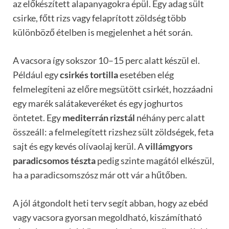
az előkészített alapanyagokra épül. Egy adag sült
csirke, főtt rizs vagy felaprított zöldség több
különböző ételben is megjelenhet a hét során.
A vacsora így sokszor 10–15 perc alatt készül el.
Például egy
csirkés tortilla
esetében elég
felmelegíteni az előre megsütött csirkét, hozzáadni
egy marék salátakeveréket és egy joghurtos
öntetet. Egy
mediterrán rizstál
néhány perc alatt
összeáll: a felmelegített rizshez sült zöldségek, feta
sajt és egy kevés olívaolaj kerül. A
villámgyors
paradicsomos tészta
pedig szinte magától elkészül,
ha a paradicsomszósz már ott vár a hűtőben.
A jól átgondolt heti terv segít abban, hogy az ebéd
vagy vacsora gyorsan megoldható, kiszámítható