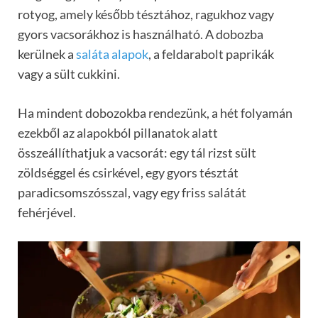
rotyog, amely később tésztához, ragukhoz vagy
gyors vacsorákhoz is használható. A dobozba
kerülnek a
saláta alapok
, a feldarabolt paprikák
vagy a sült cukkini.
Ha mindent dobozokba rendezünk, a hét folyamán
ezekből az alapokból pillanatok alatt
összeállíthatjuk a vacsorát: egy tál rizst sült
zöldséggel és csirkével, egy gyors tésztát
paradicsomszósszal, vagy egy friss salátát
fehérjével.