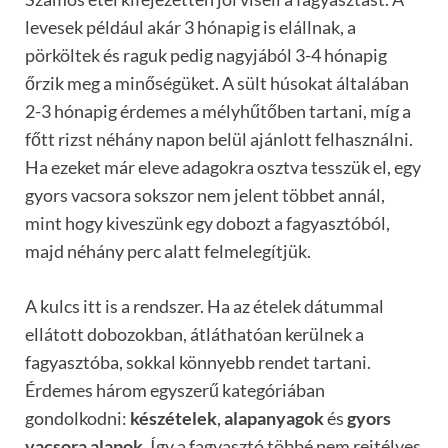
levesek például akár 3 hónapig is elállnak, a
pörköltek és raguk pedig nagyjából 3-4 hónapig
őrzik meg a minőségüket. A sült húsokat általában
2-3 hónapig érdemes a mélyhűtőben tartani, míg a
főtt rizst néhány napon belül ajánlott felhasználni.
Ha ezeket már eleve adagokra osztva tesszük el, egy
gyors vacsora sokszor nem jelent többet annál,
mint hogy kiveszünk egy dobozt a fagyasztóból,
majd néhány perc alatt felmelegítjük.
A kulcs itt is a rendszer. Ha az ételek dátummal
ellátott dobozokban, átláthatóan kerülnek a
fagyasztóba, sokkal könnyebb rendet tartani.
Érdemes három egyszerű kategóriában
gondolkodni:
készételek
,
alapanyagok
és
gyors
vacsora alapok
. Így a fagyasztó többé nem rejtélyes