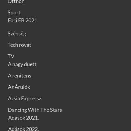
Otthon
Sport
Foci EB 2021
Szépség
Tech rovat
TV
A nagy duett
A renitens
Az Árulók
Ázsia Expressz
Dancing With The Stars
Adások 2021.
Adások 2022.