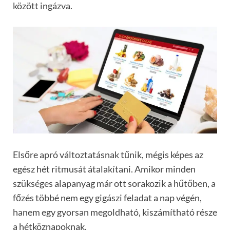
között ingázva.
Elsőre apró változtatásnak tűnik, mégis képes az
egész hét ritmusát átalakítani. Amikor minden
szükséges alapanyag már ott sorakozik a hűtőben, a
főzés többé nem egy gigászi feladat a nap végén,
hanem egy gyorsan megoldható, kiszámítható része
a hétköznapoknak.