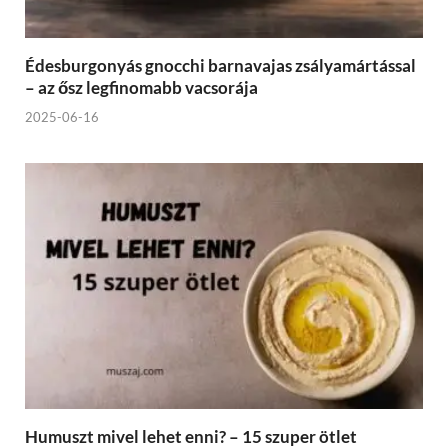
Édesburgonyás gnocchi barnavajas zsályamártással
– az ősz legfinomabb vacsorája
2025-06-16
Humuszt mivel lehet enni? – 15 szuper ötlet