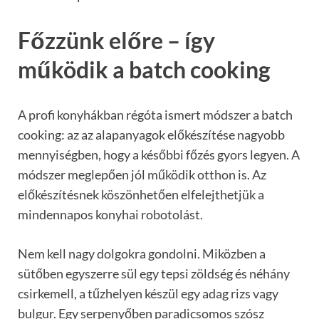
Főzzünk előre – így
működik a batch cooking
A profi konyhákban régóta ismert módszer a batch
cooking: az az alapanyagok előkészítése nagyobb
mennyiségben, hogy a későbbi főzés gyors legyen. A
módszer meglepően jól működik otthon is. Az
előkészítésnek köszönhetően elfelejthetjük a
mindennapos konyhai robotolást.
Nem kell nagy dolgokra gondolni. Miközben a
sütőben egyszerre sül egy tepsi zöldség és néhány
csirkemell, a tűzhelyen készül egy adag rizs vagy
bulgur. Egy serpenyőben paradicsomos szósz