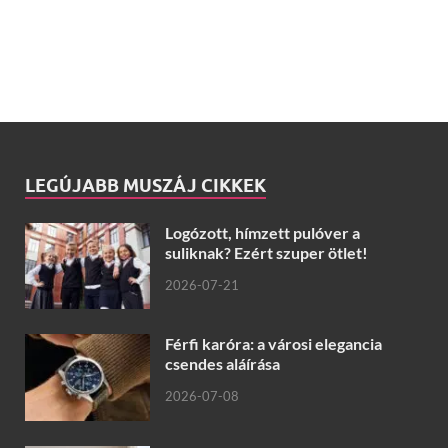
LEGÚJABB MUSZÁJ CIKKEK
Logózott, hímzett pulóver a
suliknak? Ezért szuper ötlet!
2026-07-21
Férfi karóra: a városi elegancia
csendes aláírása
2026-07-08