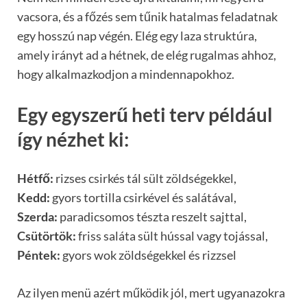
vacsora, és a főzés sem tűnik hatalmas feladatnak
egy hosszú nap végén. Elég egy laza struktúra,
amely irányt ad a hétnek, de elég rugalmas ahhoz,
hogy alkalmazkodjon a mindennapokhoz.
Egy egyszerű heti terv például
így nézhet ki:
Hétfő:
rizses csirkés tál sült zöldségekkel,
Kedd:
gyors tortilla csirkével és salátával,
Szerda:
paradicsomos tészta reszelt sajttal,
Csütörtök:
friss saláta sült hússal vagy tojással,
Péntek:
gyors wok zöldségekkel és rizzsel
Az ilyen menü azért működik jól, mert ugyanazokra