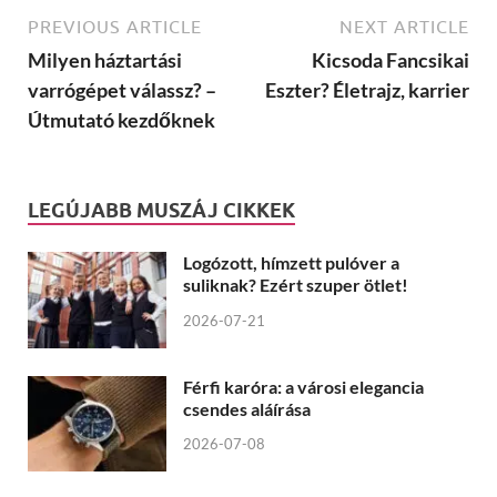
PREVIOUS ARTICLE
NEXT ARTICLE
Milyen háztartási
Kicsoda Fancsikai
varrógépet válassz? –
Eszter? Életrajz, karrier
Útmutató kezdőknek
LEGÚJABB MUSZÁJ CIKKEK
Logózott, hímzett pulóver a
suliknak? Ezért szuper ötlet!
2026-07-21
Férfi karóra: a városi elegancia
csendes aláírása
2026-07-08