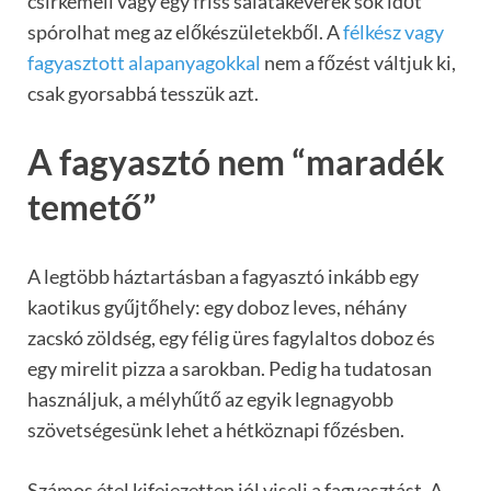
csirkemell vagy egy friss salátakeverék sok időt
spórolhat meg az előkészületekből. A
félkész vagy
fagyasztott alapanyagokkal
nem a főzést váltjuk ki,
csak gyorsabbá tesszük azt.
A fagyasztó nem “maradék
temető”
A legtöbb háztartásban a fagyasztó inkább egy
kaotikus gyűjtőhely: egy doboz leves, néhány
zacskó zöldség, egy félig üres fagylaltos doboz és
egy mirelit pizza a sarokban. Pedig ha tudatosan
használjuk, a mélyhűtő az egyik legnagyobb
szövetségesünk lehet a hétköznapi főzésben.
Számos étel kifejezetten jól viseli a fagyasztást. A