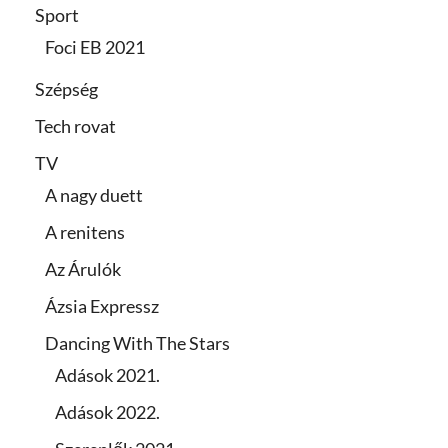
Sport
Foci EB 2021
Szépség
Tech rovat
TV
A nagy duett
A renitens
Az Árulók
Ázsia Expressz
Dancing With The Stars
Adások 2021.
Adások 2022.