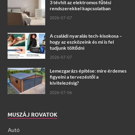
3 tévhit az elektromos fűtési
rendszerekkel kapcsolatban
2026-07-07
A családi nyaralás tech-kisokosa –
hogy az eszközeink és mi is fel
tudjunk töltődni
2026-07-07
Lemezgarázs építése: mire érdemes
figyelni a tervezéstől a
kivitelezésig?
2026-07-06
MUSZÁJ ROVATOK
Autó