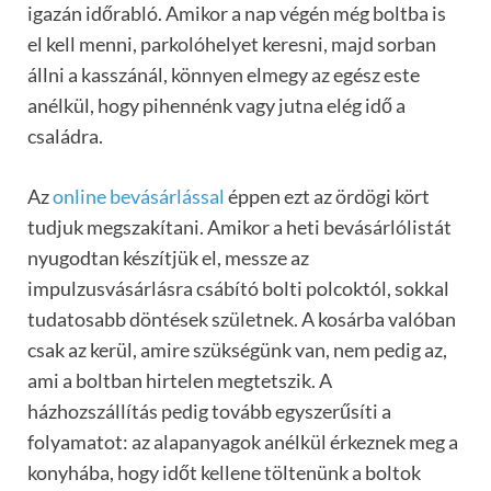
igazán időrabló. Amikor a nap végén még boltba is
el kell menni, parkolóhelyet keresni, majd sorban
állni a kasszánál, könnyen elmegy az egész este
anélkül, hogy pihennénk vagy jutna elég idő a
családra.
Az
online bevásárlással
éppen ezt az ördögi kört
tudjuk megszakítani. Amikor a heti bevásárlólistát
nyugodtan készítjük el, messze az
impulzusvásárlásra csábító bolti polcoktól, sokkal
tudatosabb döntések születnek. A kosárba valóban
csak az kerül, amire szükségünk van, nem pedig az,
ami a boltban hirtelen megtetszik. A
házhozszállítás pedig tovább egyszerűsíti a
folyamatot: az alapanyagok anélkül érkeznek meg a
konyhába, hogy időt kellene töltenünk a boltok