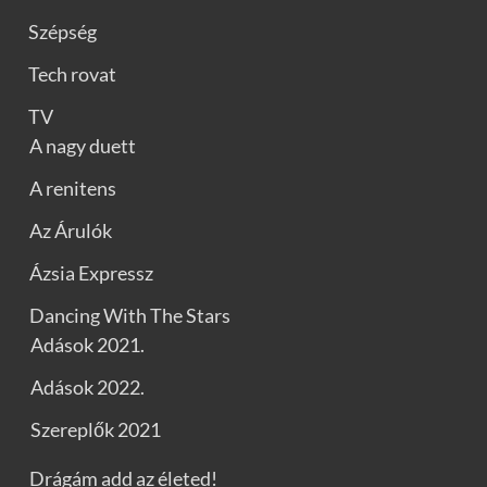
Szépség
Tech rovat
TV
A nagy duett
A renitens
Az Árulók
Ázsia Expressz
Dancing With The Stars
Adások 2021.
Adások 2022.
Szereplők 2021
Drágám add az életed!