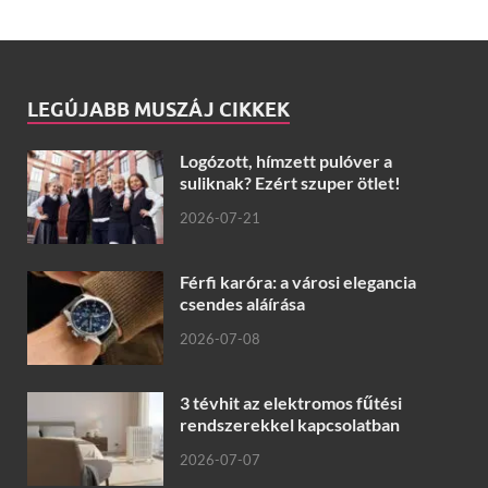
LEGÚJABB MUSZÁJ CIKKEK
Logózott, hímzett pulóver a
suliknak? Ezért szuper ötlet!
2026-07-21
Férfi karóra: a városi elegancia
csendes aláírása
2026-07-08
3 tévhit az elektromos fűtési
rendszerekkel kapcsolatban
2026-07-07