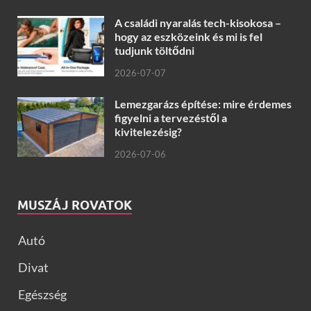
A családi nyaralás tech-kisokosa –
hogy az eszközeink és mi is fel
tudjunk töltődni
2026-07-07
Lemezgarázs építése: mire érdemes
figyelni a tervezéstől a
kivitelezésig?
2026-07-06
MUSZÁJ ROVATOK
Autó
Divat
Egészség