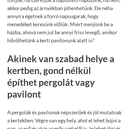
töltjük, ha szeretjük a napsütést napozunk, ha nem,
akkor pedig az árnyékban pihenhetünk. De néha
annyira égetnek a forró napsugarak, hogy
menedéket keresünk előlük. Miért menjünk be a
házba, ahová nem jut be annyi friss levegő, amikor
hűsölhetünk a kerti pavilonunk alatt is?
Akinek van szabad helye a
kertben, gond nélkül
építhet pergolát vagy
pavilont
A pergolák és pavilonok népszerűek és jól mutatnak
a kertekben. Végre van egy hely, ahol el lehet bújni a
nap, az eső és akár az erős szél elől is, le lehet ülni és