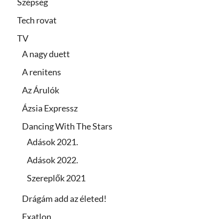
Szépség
Tech rovat
TV
A nagy duett
A renitens
Az Árulók
Ázsia Expressz
Dancing With The Stars
Adások 2021.
Adások 2022.
Szereplők 2021
Drágám add az életed!
Exatlon