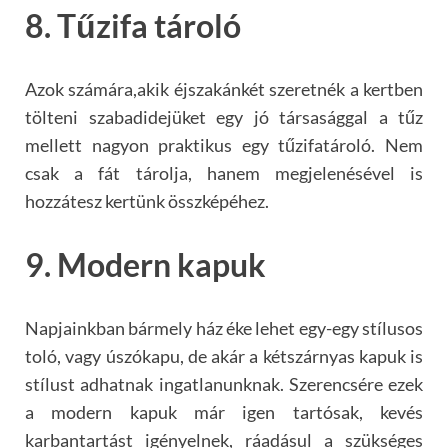
8. Tűzifa tároló
Azok számára,akik éjszakánkét szeretnék a kertben
tölteni szabadidejüket egy jó társasággal a tűz
mellett nagyon praktikus egy tűzifatároló. Nem
csak a fát tárolja, hanem megjelenésével is
hozzátesz kertünk összképéhez.
9. Modern kapuk
Napjainkban bármely ház éke lehet egy-egy stílusos
toló, vagy úszókapu, de akár a kétszárnyas kapuk is
stílust adhatnak ingatlanunknak. Szerencsére ezek
a modern kapuk már igen tartósak, kevés
karbantartást igényelnek, ráadásul a szükséges