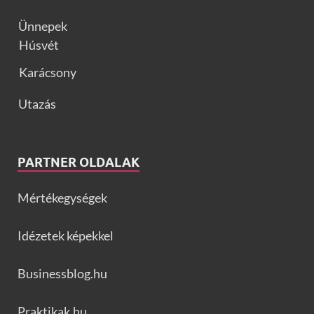
Ünnepek
Húsvét
Karácsony
Utazás
PARTNER OLDALAK
Mértékegységek
Idézetek képekkel
Businessblog.hu
Praktikak.hu