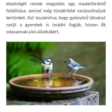
közelségét remek megoldás egy madárfürdető
felállítása, amivel még tündéribbé varázsolhatjuk
kertünket. Azt leszámítva, hogy gyönyörű látványt
nyújt a gyerekek is imádni fogják, hiszen ők
odavannak a kis állatkákért.