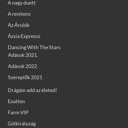
A nagy duett
A renitens
Az Árulók
Ázsia Expressz
Dancing With The Stars
Adások 2021.
Adások 2022.
Szereplők 2021
Drágám add az életed!
Exatlon
Farm VIP
Gólkirályság