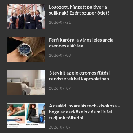
Logózott, hímzett pulóver a
suliknak? Ezért szuper ötlet!
2026-07-21
Férfi karóra: a városi elegancia
csendes aláírása
2026-07-08
3 tévhit az elektromos fűtési
rendszerekkel kapcsolatban
2026-07-07
A családi nyaralás tech-kisokosa –
hogy az eszközeink és mi is fel
tudjunk töltődni
2026-07-07