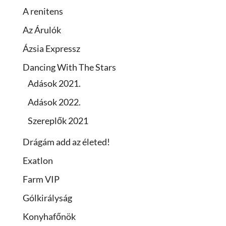
A renitens
Az Árulók
Ázsia Expressz
Dancing With The Stars
Adások 2021.
Adások 2022.
Szereplők 2021
Drágám add az életed!
Exatlon
Farm VIP
Gólkirályság
Konyhafőnök