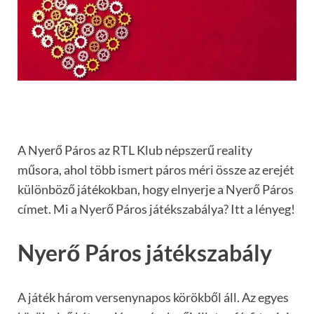
A Nyerő Páros az RTL Klub népszerű reality
műsora, ahol több ismert páros méri össze az erejét
különböző játékokban, hogy elnyerje a Nyerő Páros
címet. Mi a Nyerő Páros játékszabálya? Itt a lényeg!
Nyerő Páros játékszabály
A játék három versenynapos körökből áll. Az egyes