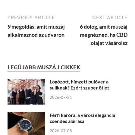
PREVIOUS ARTICLE
NEXT ARTICLE
9 megoldás, amit muszáj
6 dolog, amit muszáj
alkalmaznod az udvaron
megnézned, ha CBD
olajat vásárolsz
LEGÚJABB MUSZÁJ CIKKEK
Logózott, hímzett pulóver a
suliknak? Ezért szuper ötlet!
2026-07-21
Férfi karóra: a városi elegancia
csendes aláírása
2026-07-08