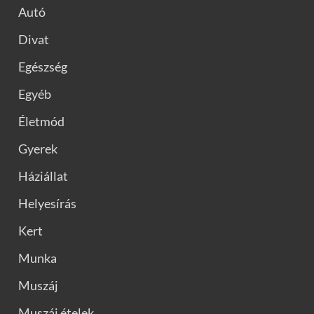
Autó
Divat
Egészség
Egyéb
Életmód
Gyerek
Háziállat
Helyesírás
Kert
Munka
Muszáj
Muszáj ételek