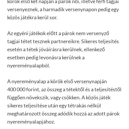
körök első két napján a párok női, illetve férfi tagjai
versenyeznek, a harmadik versenynapon pedig egy
közös játékra kerül sor.
Az egyéni játékok előtt a párok nem versenyző
tagjai tétet tesznek partnereikre. Sikeres teljesítés
esetén a tétek jóváírásra kerülnek, ellenkező
esetben pedig levonásra kerülnek a
nyereményalapból.
A nyereményalap a körök első versenynapján
400 000 forint, az összeg a tétektől és a teljesítéstől
függően növekszik, vagy csökken. A közös játék
sikeres teljesítése után egy tétrakás nélkül
meghatározott összeg adódik hozzá az adott párok
nyereményalapjához.