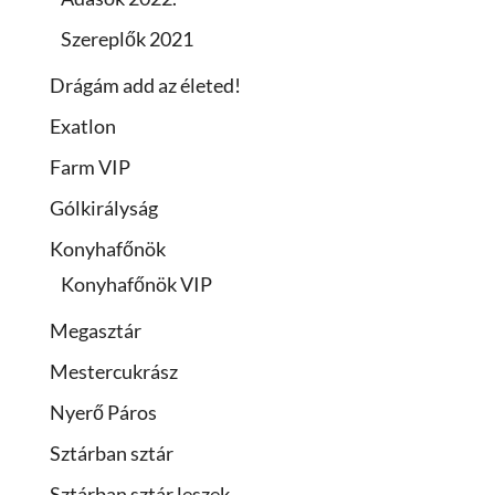
Szereplők 2021
Drágám add az életed!
Exatlon
Farm VIP
Gólkirályság
Konyhafőnök
Konyhafőnök VIP
Megasztár
Mestercukrász
Nyerő Páros
Sztárban sztár
Sztárban sztár leszek