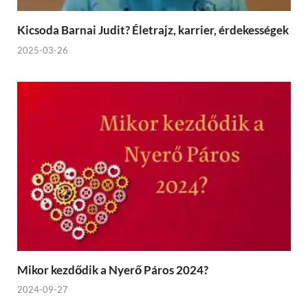
Kicsoda Barnai Judit? Életrajz, karrier, érdekességek
2025-03-26
Mikor kezdődik a Nyerő Páros 2024?
2024-09-27