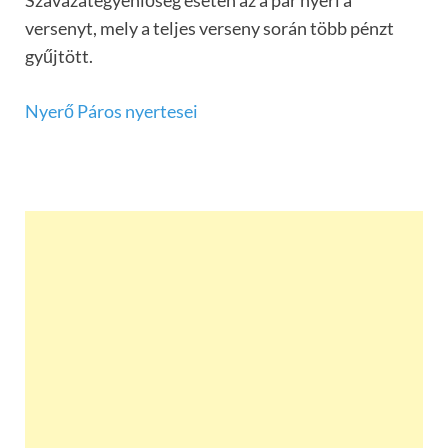
Szavazategyenlőség esetén az a pár nyeri a
versenyt, mely a teljes verseny során több pénzt
gyűjtött.
Nyerő Páros nyertesei