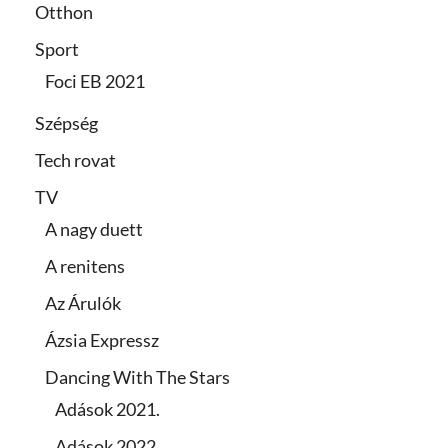
Otthon
Sport
Foci EB 2021
Szépség
Tech rovat
TV
A nagy duett
A renitens
Az Árulók
Ázsia Expressz
Dancing With The Stars
Adások 2021.
Adások 2022.