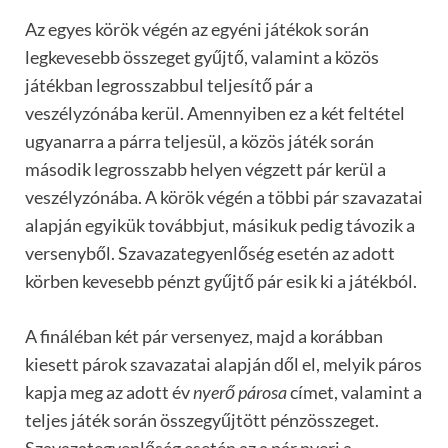
Az egyes körök végén az egyéni játékok során
legkevesebb összeget gyűjtő, valamint a közös
játékban legrosszabbul teljesítő pár a
veszélyzónába kerül. Amennyiben ez a két feltétel
ugyanarra a párra teljesül, a közös játék során
második legrosszabb helyen végzett pár kerül a
veszélyzónába. A körök végén a többi pár szavazatai
alapján egyikük továbbjut, másikuk pedig távozik a
versenyből. Szavazategyenlőség esetén az adott
körben kevesebb pénzt gyűjtő pár esik ki a játékból.
A fináléban két pár versenyez, majd a korábban
kiesett párok szavazatai alapján dől el, melyik páros
kapja meg az adott év
nyerő párosa
címet, valamint a
teljes játék során összegyűjtött pénzösszeget.