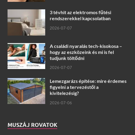
3 tévhit az elektromos fűtési
rendszerekkel kapcsolatban
2026-07-07
A családi nyaralás tech-kisokosa –
hogy az eszközeink és mi is fel
tudjunk töltődni
2026-07-07
Lemezgarázs építése: mire érdemes
figyelni a tervezéstől a
kivitelezésig?
2026-07-06
MUSZÁJ ROVATOK