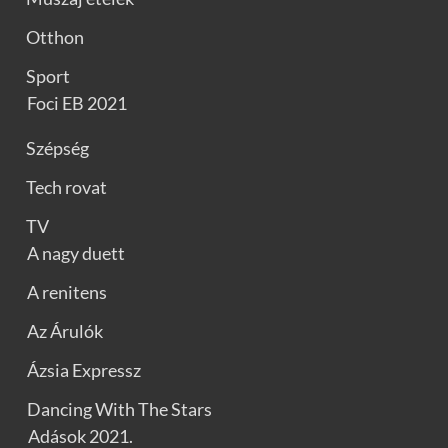
Otthon
Sport
Foci EB 2021
Szépség
Tech rovat
TV
A nagy duett
A renitens
Az Árulók
Ázsia Expressz
Dancing With The Stars
Adások 2021.