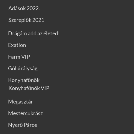
Adások 2022.
Szereplők 2021
Drágám add az életed!
Exatlon
Farm VIP
Gólkirályság
Konyhafőnök
Konyhafőnök VIP
Megasztár
Mestercukrász
Nyerő Páros