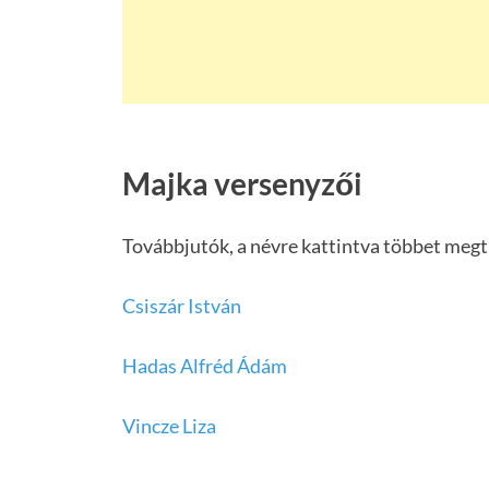
Majka versenyzői
Továbbjutók, a névre kattintva többet megt
Csiszár István
Hadas Alfréd Ádám
Vincze Liza