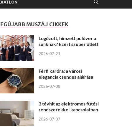
EXATLON
LEGÚJABB MUSZÁJ CIKKEK
Logózott, hímzett pulóver a
suliknak? Ezért szuper ötlet!
2026-07-21
Férfi karóra: a városi
elegancia csendes aláírása
2026-07-08
3 tévhit az elektromos fűtési
rendszerekkel kapcsolatban
2026-07-07