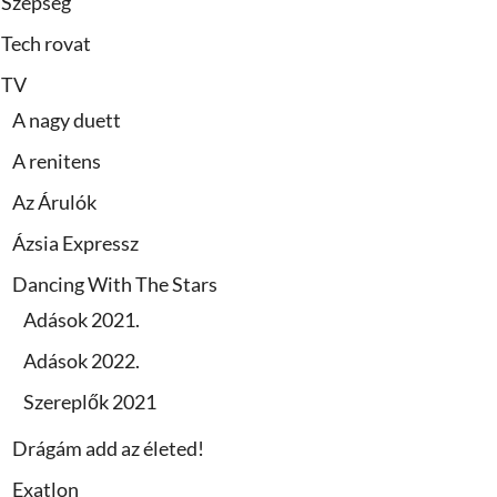
Szépség
Tech rovat
TV
A nagy duett
A renitens
Az Árulók
Ázsia Expressz
Dancing With The Stars
Adások 2021.
Adások 2022.
Szereplők 2021
Drágám add az életed!
Exatlon