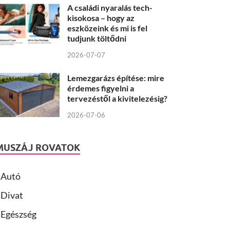
A családi nyaralás tech-
kisokosa – hogy az
eszközeink és mi is fel
tudjunk töltődni
2026-07-07
Lemezgarázs építése: mire
érdemes figyelni a
tervezéstől a kivitelezésig?
2026-07-06
MUSZÁJ ROVATOK
Autó
Divat
Egészség