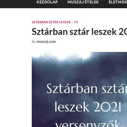
KEZDŐLAP
MUSZÁJ ÉTELEK
ÉLETMÓ
SZTÁRBAN SZTÁR LESZEK
/
TV
Sztárban sztár leszek 
by
muszaj.com