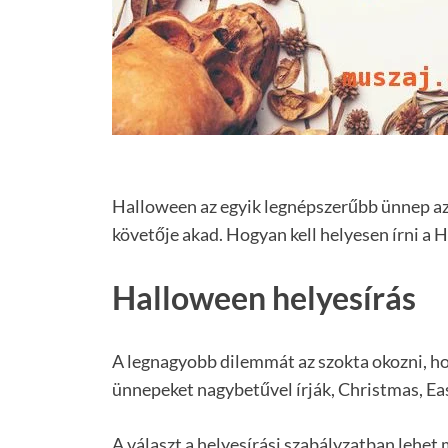
Halloween az egyik legnépszerűbb ünnep a
követője akad. Hogyan kell helyesen írni a 
Halloween helyesírás
A legnagyobb dilemmát az szokta okozni, hog
ünnepeket nagybetűvel írják, Christmas, Ea
A választ a helyesírási szabályzatban lehet 