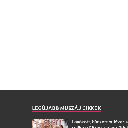
LEGÚJABB MUSZÁJ CIKKEK
Logózott, hímzett pulóver a
suliknak? Ezért szuper ötlet