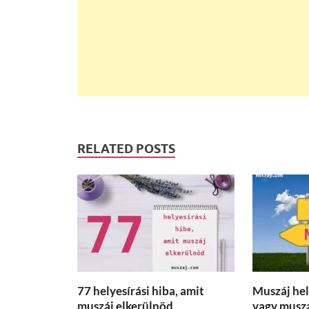
RELATED POSTS
77 helyesírási hiba, amit
Muszáj hel
muszáj elkerülnöd
vagy musz