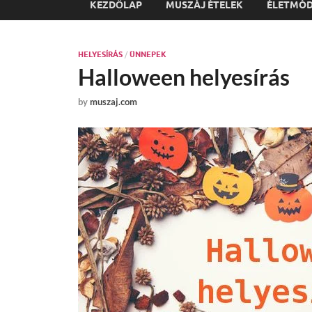
KEZDŐLAP
MUSZÁJ ÉTELEK
ÉLETMÓ
HELYESÍRÁS
/
ÜNNEPEK
Halloween helyesírás
by
muszaj.com