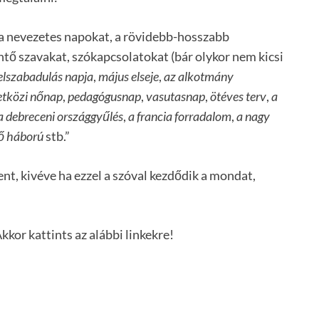
 a nevezetes napokat, a rövidebb-hosszabb
tő szavakat, szókapcsolatokat (bár olykor nem kicsi
felszabadulás napja
,
május elseje
,
az alkotmány
tközi nőnap
,
pedagógusnap
,
vasutasnap
,
ötéves terv
,
a
a debreceni országgyűlés
,
a francia forradalom
,
a nagy
ő háború
stb.”
eent, kivéve ha ezzel a szóval kezdődik a mondat,
kor kattints az alábbi linkekre!