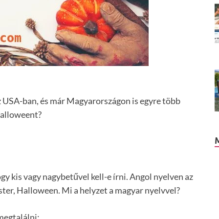
z USA-ban, és már Magyarországon is egyre több
Halloweent?
y kis vagy nagybetűvel kell-e írni. Angol nyelven az
ster, Halloween. Mi a helyzet a magyar nyelvvel?
megtalálni: