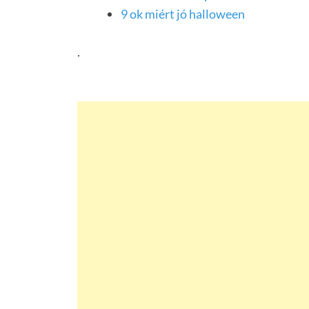
9 ok miért jó halloween
.