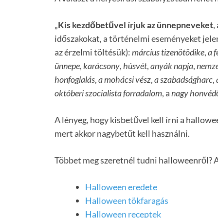
„
Kis kezdőbetűvel írjuk az ünnepneveket
,
időszakokat, a történelmi eseményeket jelen
az érzelmi töltésük):
március tizenötödike
,
a 
ünnepe
,
karácsony
,
húsvét
,
anyák napja
,
nemze
honfoglalás
,
a mohácsi vész
,
a szabadságharc
,
októberi szocialista forradalom
, a
nagy honvéd
A lényeg, hogy kisbetűvel kell írni a hallow
mert akkor nagybetűt kell használni.
Többet meg szeretnél tudni halloweenről? Ak
Halloween eredete
Halloween tökfaragás
Halloween receptek