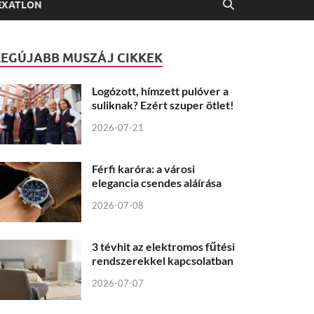
EXATLON
LEGÚJABB MUSZÁJ CIKKEK
Logózott, hímzett pulóver a
suliknak? Ezért szuper ötlet!
2026-07-21
Férfi karóra: a városi
elegancia csendes aláírása
2026-07-08
3 tévhit az elektromos fűtési
rendszerekkel kapcsolatban
2026-07-07