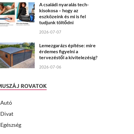
A családi nyaralás tech-
kisokosa – hogy az
eszközeink és mi is fel
tudjunk töltődni
2026-07-07
Lemezgarázs építése: mire
érdemes figyelni a
tervezéstől a kivitelezésig?
2026-07-06
MUSZÁJ ROVATOK
Autó
Divat
Egészség