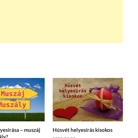
yesírása – muszáj
Húsvét helyesírás kisokos
ály?