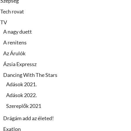
Szépség
Tech rovat
TV
A nagy duett
A renitens
Az Árulók
Ázsia Expressz
Dancing With The Stars
Adások 2021.
Adások 2022.
Szereplők 2021
Drágám add az életed!
Exatlon