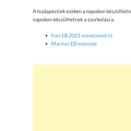
A budapestiek ezeken a napokon készülhetne
napokon készülhetnek a szurkolásra.
Foci EB 2021 menetrend itt
Mai foci EB meccsek