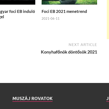
agyar foci EB induló
Foci EB 2021 menetrend
gel
2021-06-11
NEXT ARTICLE
Konyhafőnök döntősök 2021
MUSZÁJ ROVATOK