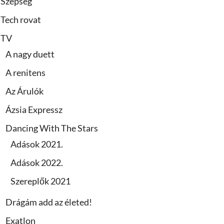
Szépség
Tech rovat
TV
A nagy duett
A renitens
Az Árulók
Ázsia Expressz
Dancing With The Stars
Adások 2021.
Adások 2022.
Szereplők 2021
Drágám add az életed!
Exatlon