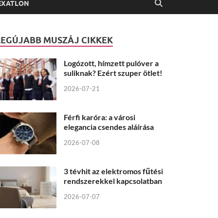
EXATLON
LEGÚJABB MUSZÁJ CIKKEK
Logózott, hímzett pulóver a
suliknak? Ezért szuper ötlet!
2026-07-21
Férfi karóra: a városi
elegancia csendes aláírása
2026-07-08
3 tévhit az elektromos fűtési
rendszerekkel kapcsolatban
2026-07-07