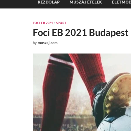
KEZDŐLAP
MUSZÁJ ÉTELEK
ÉLETMÓ
FOCI EB 2021
/
SPORT
Foci EB 2021 Budapest
by
muszaj.com