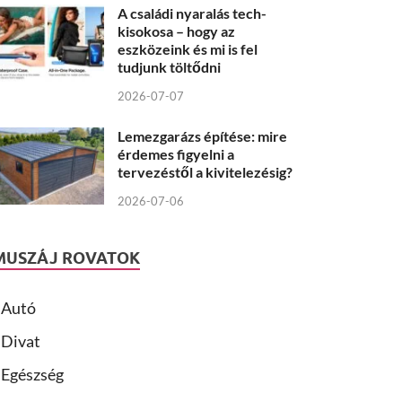
A családi nyaralás tech-
kisokosa – hogy az
eszközeink és mi is fel
tudjunk töltődni
2026-07-07
Lemezgarázs építése: mire
érdemes figyelni a
tervezéstől a kivitelezésig?
2026-07-06
MUSZÁJ ROVATOK
Autó
Divat
Egészség