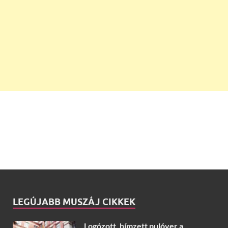
LEGÚJABB MUSZÁJ CIKKEK
Logózott, hímzett pulóver a