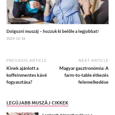
Dolgozni muszáj – hozzuk ki belőle a legjobbat!
2024-12-16
PREVIOUS ARTICLE
NEXT ARTICLE
Kinek ajánlott a
Magyar gasztronómia: A
koffeinmentes kávé
farm-to-table étkezés
fogyasztása?
felemelkedése
LEGÚJABB MUSZÁJ CIKKEK
Logózott, hímzett pulóver a