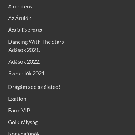
A renitens
Az Árulók
Ázsia Expressz
Dancing With The Stars
Adások 2021.
Adások 2022.
Szereplők 2021
Drágám add az életed!
Exatlon
Farm VIP
Gólkirályság
Konyhafőnök