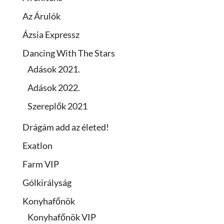
Az Árulók
Ázsia Expressz
Dancing With The Stars
Adások 2021.
Adások 2022.
Szereplők 2021
Drágám add az életed!
Exatlon
Farm VIP
Gólkirályság
Konyhafőnök
Konyhafőnök VIP