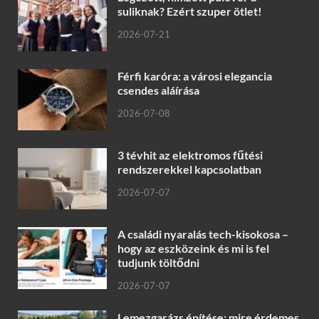
suliknak? Ezért szuper ötlet!
2026-07-21
Férfi karóra: a városi elegancia
csendes aláírása
2026-07-08
3 tévhit az elektromos fűtési
rendszerekkel kapcsolatban
2026-07-07
A családi nyaralás tech-kisokosa –
hogy az eszközeink és mi is fel
tudjunk töltődni
2026-07-07
Lemezgarázs építése: mire érdemes