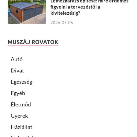
Lemezgarázs építése: mire érdemes
figyelni a tervezéstől a
kivitelezésig?
2026-07-06
MUSZÁJ ROVATOK
Autó
Divat
Egészség
Egyéb
Életmód
Gyerek
Háziállat