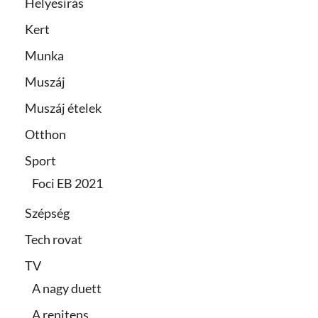
Helyesírás
Kert
Munka
Muszáj
Muszáj ételek
Otthon
Sport
Foci EB 2021
Szépség
Tech rovat
TV
A nagy duett
A renitens