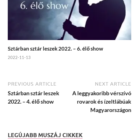
Sztárban sztár leszek 2022. – 6. élő show
2022-11-13
PREVIOUS ARTICLE
NEXT ARTICLE
Sztárban sztár leszek
A leggyakoribb vérszívó
2022. – 4. élő show
rovarok és ízeltlábúak
Magyarországon
LEGÚJABB MUSZÁJ CIKKEK