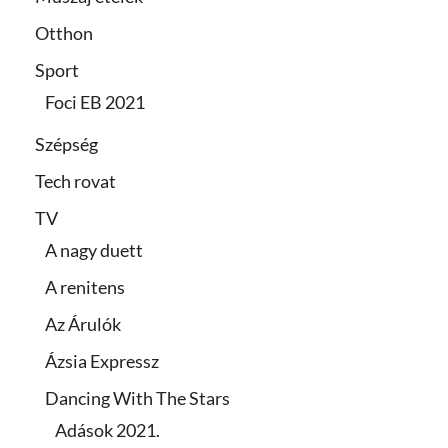
Otthon
Sport
Foci EB 2021
Szépség
Tech rovat
TV
A nagy duett
A renitens
Az Árulók
Ázsia Expressz
Dancing With The Stars
Adások 2021.