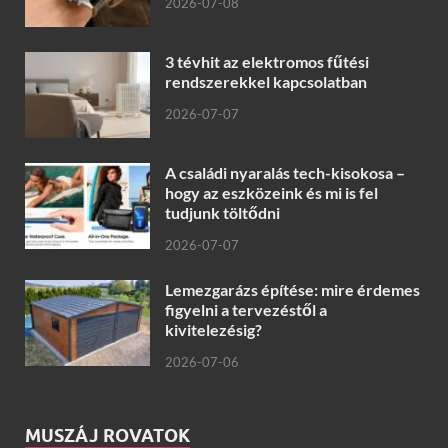
2026-07-08
3 tévhit az elektromos fűtési
rendszerekkel kapcsolatban
2026-07-07
A családi nyaralás tech-kisokosa –
hogy az eszközeink és mi is fel
tudjunk töltődni
2026-07-07
Lemezgarázs építése: mire érdemes
figyelni a tervezéstől a
kivitelezésig?
2026-07-06
MUSZÁJ ROVATOK