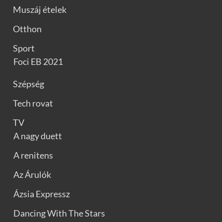
Muszáj ételek
Otthon
Sport
Foci EB 2021
Szépség
Tech rovat
TV
A nagy duett
A renitens
Az Árulók
Ázsia Expressz
Dancing With The Stars