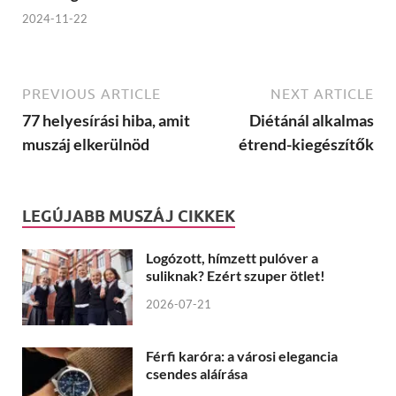
2024-11-22
PREVIOUS ARTICLE
NEXT ARTICLE
77 helyesírási hiba, amit
Diétánál alkalmas
muszáj elkerülnöd
étrend-kiegészítők
LEGÚJABB MUSZÁJ CIKKEK
Logózott, hímzett pulóver a
suliknak? Ezért szuper ötlet!
2026-07-21
Férfi karóra: a városi elegancia
csendes aláírása