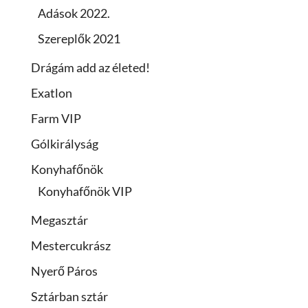
Adások 2022.
Szereplők 2021
Drágám add az életed!
Exatlon
Farm VIP
Gólkirályság
Konyhafőnök
Konyhafőnök VIP
Megasztár
Mestercukrász
Nyerő Páros
Sztárban sztár