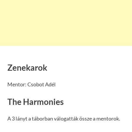
Zenekarok
Mentor: Csobot Adél
The Harmonies
A 3 lányt a táborban válogatták össze a mentorok.