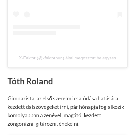
X-Faktor (@xfaktorhun) által megosztott bejegyzés
Tóth Roland
Gimnazista, az első szerelmi csalódása hatására
kezdett dalszövegeket írni, pár hónapja foglalkozik
komolyabban a zenével, magától kezdett
zongorázni, gitározni, énekelni.