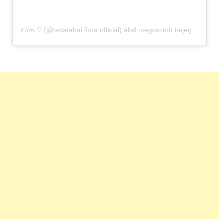
𝐹𝑙𝑜́𝑟𝑖 ♡︎ (@tabatabai.flora.official) által megosztott bejegyzés