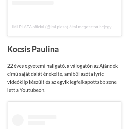
IMI PLAZA official (@imi.plaza) által megosztott bejegyzés
Kocsis Paulina
22 éves egyetemi hallgató, a válogatón az Ajándék
című saját dalát énekelte, amiből azóta lyric
videóklip készült és az egyik legfelkapottabb zene
lett a Youtubeon.