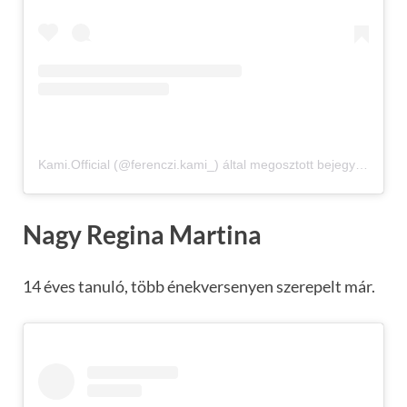
Kami.Official (@ferenczi.kami_) által megosztott bejegyzés
Nagy Regina Martina
14 éves tanuló, több énekversenyen szerepelt már.