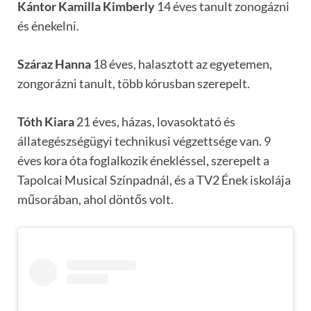
Kántor Kamilla Kimberly
14 éves tanult zonogázni
és énekelni.
Száraz Hanna
18 éves, halasztott az egyetemen,
zongorázni tanult, több kórusban szerepelt.
Tóth Kiara
21 éves, házas, lovasoktató és
állategészségügyi technikusi végzettsége van. 9
éves kora óta foglalkozik énekléssel, szerepelt a
Tapolcai Musical Színpadnál, és a TV2 Ének iskolája
műsorában, ahol döntős volt.