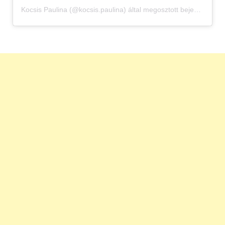
Kocsis Paulina (@kocsis.paulina) által megosztott bejegyzés