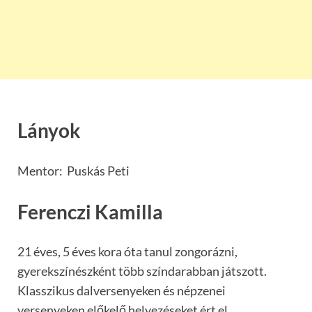
Lányok
Mentor: Puskás Peti
Ferenczi Kamilla
21 éves, 5 éves kora óta tanul zongorázni,
gyerekszínészként több színdarabban játszott.
Klasszikus dalversenyeken és népzenei
versenyeken előkelő helyezéseket ért el,