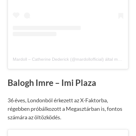
Mardoll – Catherine Dederick (@mardollofficial) által megosztott bejegyzés
Balogh Imre – Imi Plaza
36 éves, Londonból érkezett az X-Faktorba,
régebben próbálkozott a Megasztárban is, fontos
számára az öltözködés.