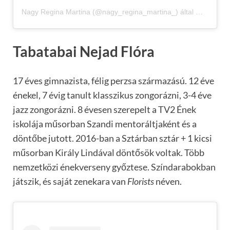
Nagy Regina Martina (@nagy_regina_martina_) által megosztott bejegyzés
Tabatabai Nejad Flóra
17 éves gimnazista, félig perzsa származású. 12 éve
énekel, 7 évig tanult klasszikus zongorázni, 3-4 éve
jazz zongorázni. 8 évesen szerepelt a TV2 Ének
iskolája műsorban Szandi mentoráltjaként és a
döntőbe jutott. 2016-ban a Sztárban sztár + 1 kicsi
műsorban Király Lindával döntősök voltak. Több
nemzetközi énekverseny győztese. Színdarabokban
játszik, és saját zenekara van
Florists
néven.