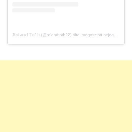
ℝ𝕠𝕝𝕒𝕟𝕕 𝕋𝕠𝕥𝕙 (@rolandtoth22) által megosztott bejegyzés