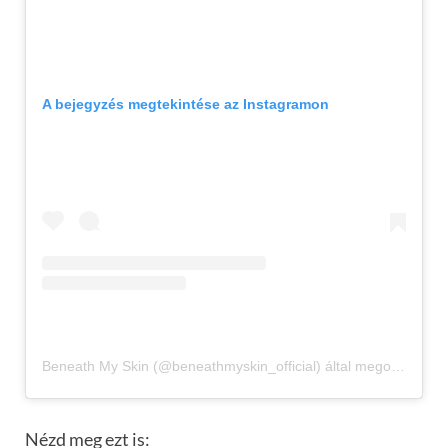
A bejegyzés megtekintése az Instagramon
Beneath My Skin (@beneathmyskin_official) által megosztott bejegyzés
Nézd meg ezt is: