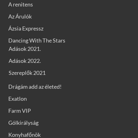
A renitens
Az Árulók
Ázsia Expressz
Dancing With The Stars
Adások 2021.
Adások 2022.
Szereplők 2021
Drágám add az életed!
Exatlon
Farm VIP
Gólkirályság
Konyhafőnök