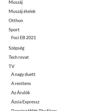
Muszáj
Muszáj ételek
Otthon
Sport
Foci EB 2021
Szépség
Tech rovat
TV
A nagy duett
A renitens
Az Árulók
Ázsia Expressz
Dancing With The Stars