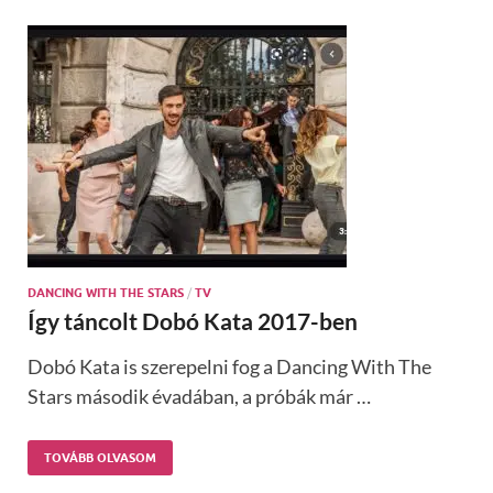
DANCING WITH THE STARS
/
TV
Így táncolt Dobó Kata 2017-ben
Dobó Kata is szerepelni fog a Dancing With The
Stars második évadában, a próbák már …
TOVÁBB OLVASOM