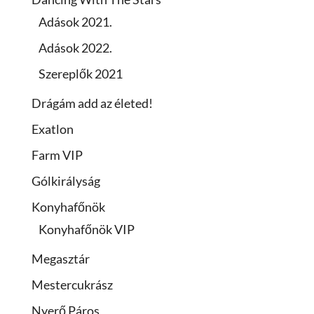
Adások 2021.
Adások 2022.
Szereplők 2021
Drágám add az életed!
Exatlon
Farm VIP
Gólkirályság
Konyhafőnök
Konyhafőnök VIP
Megasztár
Mestercukrász
Nyerő Páros