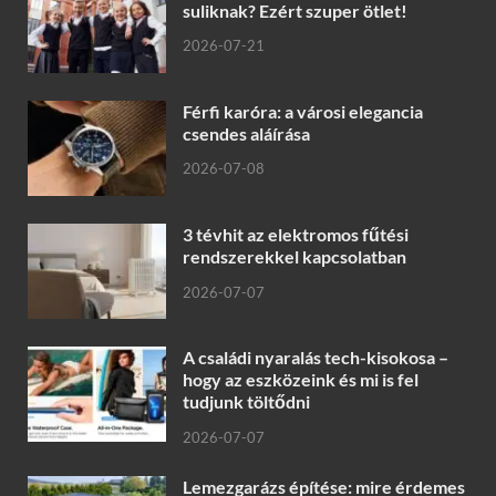
suliknak? Ezért szuper ötlet!
2026-07-21
Férfi karóra: a városi elegancia
csendes aláírása
2026-07-08
3 tévhit az elektromos fűtési
rendszerekkel kapcsolatban
2026-07-07
A családi nyaralás tech-kisokosa –
hogy az eszközeink és mi is fel
tudjunk töltődni
2026-07-07
Lemezgarázs építése: mire érdemes