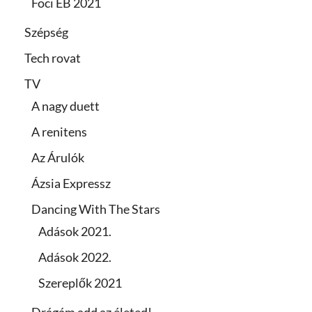
Foci EB 2021
Szépség
Tech rovat
TV
A nagy duett
A renitens
Az Árulók
Ázsia Expressz
Dancing With The Stars
Adások 2021.
Adások 2022.
Szereplők 2021