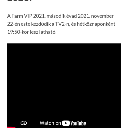
A Farm VIP 2021, második évad 2021. november
22-én este kezdődik a TV2-n, és hétköznaponként
19:50-kor lesz látható.