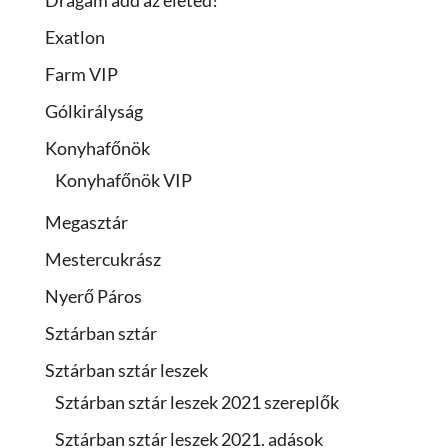
Drágám add az életed!
Exatlon
Farm VIP
Gólkirályság
Konyhafőnök
Konyhafőnök VIP
Megasztár
Mestercukrász
Nyerő Páros
Sztárban sztár
Sztárban sztár leszek
Sztárban sztár leszek 2021 szereplők
Sztárban sztár leszek 2021. adások