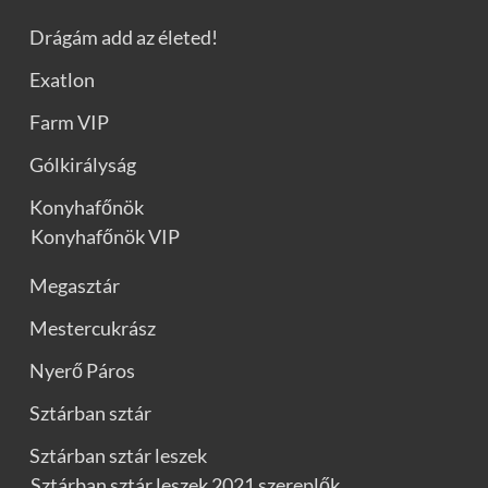
Drágám add az életed!
Exatlon
Farm VIP
Gólkirályság
Konyhafőnök
Konyhafőnök VIP
Megasztár
Mestercukrász
Nyerő Páros
Sztárban sztár
Sztárban sztár leszek
Sztárban sztár leszek 2021 szereplők