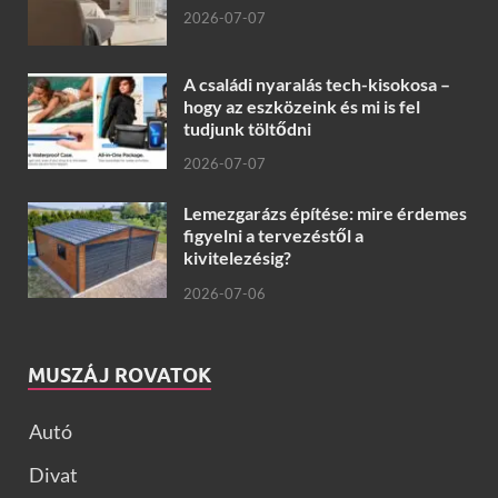
2026-07-07
A családi nyaralás tech-kisokosa –
hogy az eszközeink és mi is fel
tudjunk töltődni
2026-07-07
Lemezgarázs építése: mire érdemes
figyelni a tervezéstől a
kivitelezésig?
2026-07-06
MUSZÁJ ROVATOK
Autó
Divat