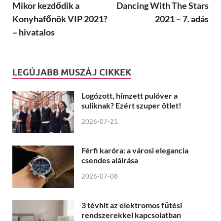
Mikor kezdődik a
Dancing With The Stars
Konyhafőnök VIP 2021?
2021 – 7. adás
– hivatalos
LEGÚJABB MUSZÁJ CIKKEK
Logózott, hímzett pulóver a
suliknak? Ezért szuper ötlet!
2026-07-21
Férfi karóra: a városi elegancia
csendes aláírása
2026-07-08
3 tévhit az elektromos fűtési
rendszerekkel kapcsolatban