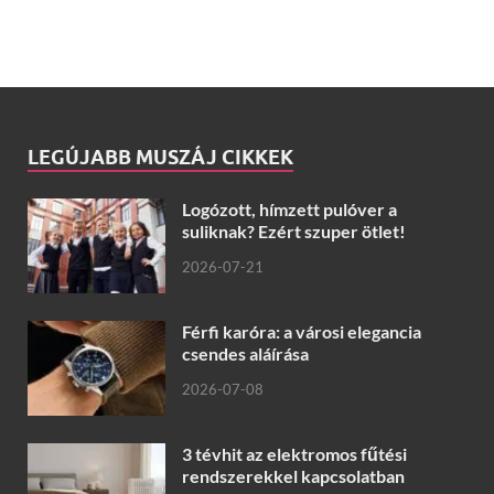
LEGÚJABB MUSZÁJ CIKKEK
Logózott, hímzett pulóver a
suliknak? Ezért szuper ötlet!
2026-07-21
Férfi karóra: a városi elegancia
csendes aláírása
2026-07-08
3 tévhit az elektromos fűtési
rendszerekkel kapcsolatban