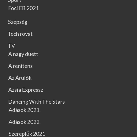
Foci EB 2021
Szépség
Tech rovat
TV
A nagy duett
A renitens
Az Árulók
Ázsia Expressz
Dancing With The Stars
Adások 2021.
Adások 2022.
Szereplők 2021