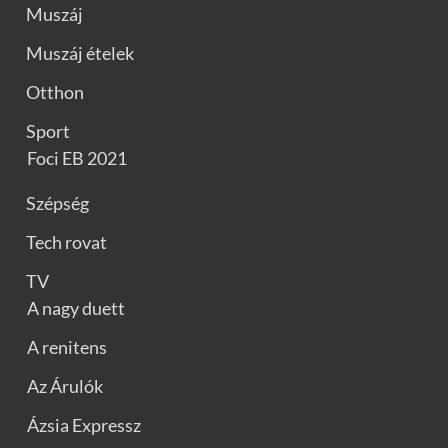
Muszáj
Muszáj ételek
Otthon
Sport
Foci EB 2021
Szépség
Tech rovat
TV
A nagy duett
A renitens
Az Árulók
Ázsia Expressz