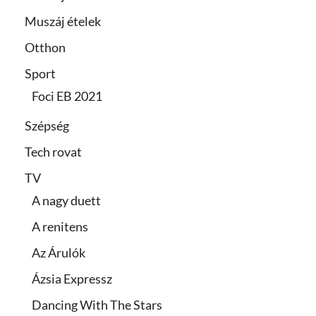
Muszáj ételek
Otthon
Sport
Foci EB 2021
Szépség
Tech rovat
TV
A nagy duett
A renitens
Az Árulók
Ázsia Expressz
Dancing With The Stars