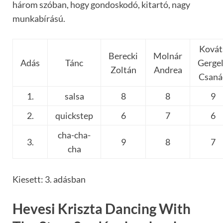
három szóban, hogy gondoskodó, kitartó, nagy
munkabírású.
Kovát
Berecki
Molnár
Adás
Tánc
Gerge
Zoltán
Andrea
Csaná
1.
salsa
8
8
9
2.
quickstep
6
7
6
cha-cha-
3.
9
8
7
cha
Kiesett: 3. adásban
Hevesi Kriszta Dancing With