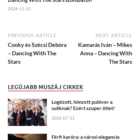
2024-11-22
PREVIOUS ARTICLE
NEXT ARTICLE
Cooky és Szécsi Debóra
Kamarás Iván – Mikes
– Dancing With The
Anna – Dancing With
Stars
The Stars
LEGÚJABB MUSZÁJ CIKKEK
Logózott, hímzett pulóver a
suliknak? Ezért szuper ötlet!
2026-07-21
Férfi karóra: a városi elegancia