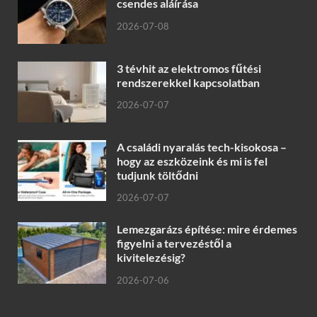
csendes aláírása
2026-07-08
3 tévhit az elektromos fűtési
rendszerekkel kapcsolatban
2026-07-07
A családi nyaralás tech-kisokosa –
hogy az eszközeink és mi is fel
tudjunk töltődni
2026-07-07
Lemezgarázs építése: mire érdemes
figyelni a tervezéstől a
kivitelezésig?
2026-07-06