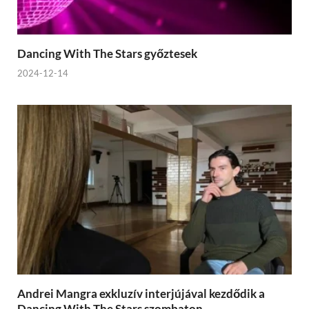
Dancing With The Stars győztesek
2024-12-14
Andrei Mangra exkluzív interjújával kezdődik a
Dancing With The Stars szombaton