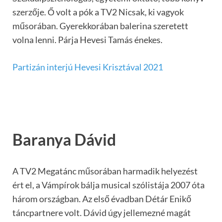
szerzője. Ő volt a pók a TV2 Nicsak, ki vagyok
műsorában. Gyerekkorában balerina szeretett
volna lenni. Párja Hevesi Tamás énekes.
Partizán interjú Hevesi Krisztával 2021
Baranya Dávid
A TV2 Megatánc műsorában harmadik helyezést
ért el, a Vámpírok bálja musical szólistája 2007 óta
három országban. Az első évadban Détár Enikő
táncpartnere volt. Dávid úgy jellemezné magát