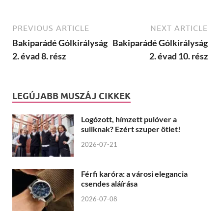
PREVIOUS ARTICLE
NEXT ARTICLE
Bakiparádé Gólkirályság
Bakiparádé Gólkirályság
2. évad 8. rész
2. évad 10. rész
LEGÚJABB MUSZÁJ CIKKEK
Logózott, hímzett pulóver a
suliknak? Ezért szuper ötlet!
2026-07-21
Férfi karóra: a városi elegancia
csendes aláírása
2026-07-08