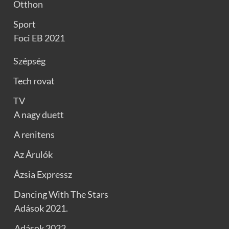
Otthon
Sport
Foci EB 2021
Szépség
Tech rovat
TV
A nagy duett
A renitens
Az Árulók
Ázsia Expressz
Dancing With The Stars
Adások 2021.
Adások 2022.