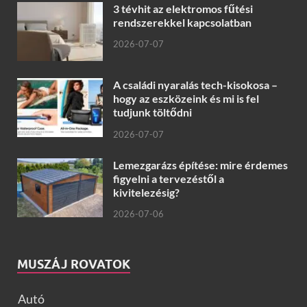
3 tévhit az elektromos fűtési
rendszerekkel kapcsolatban
2026-07-07
A családi nyaralás tech-kisokosa –
hogy az eszközeink és mi is fel
tudjunk töltődni
2026-07-07
Lemezgarázs építése: mire érdemes
figyelni a tervezéstől a
kivitelezésig?
2026-07-06
MUSZÁJ ROVATOK
Autó