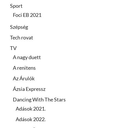
Sport
Foci EB 2021
Szépség
Tech rovat
TV
A nagy duett
A renitens
Az Árulók
Ázsia Expressz
Dancing With The Stars
Adások 2021.
Adások 2022.