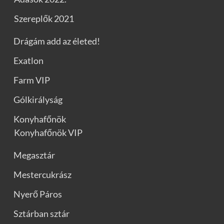
Szereplők 2021
Drágám add az életed!
Exatlon
Farm VIP
Gólkirályság
Konyhafőnök
Konyhafőnök VIP
Megasztár
Mestercukrász
Nyerő Páros
Sztárban sztár