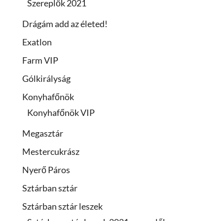
Szereplők 2021
Drágám add az életed!
Exatlon
Farm VIP
Gólkirályság
Konyhafőnök
Konyhafőnök VIP
Megasztár
Mestercukrász
Nyerő Páros
Sztárban sztár
Sztárban sztár leszek