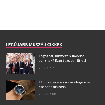
LEGÚJABB MUSZÁJ CIKKEK
Logózott, hímzett pulóver a
suliknak? Ezért szuper ötlet!
2026-07-21
Férfi karóra: a városi elegancia
csendes aláírása
2026-07-08