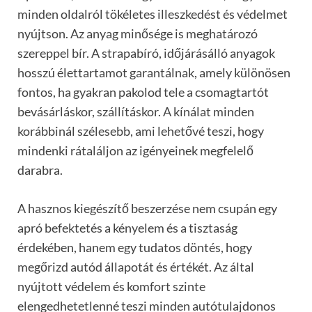
minden oldalról tökéletes illeszkedést és védelmet
nyújtson. Az anyag minősége is meghatározó
szereppel bír. A strapabíró, időjárásálló anyagok
hosszú élettartamot garantálnak, amely különösen
fontos, ha gyakran pakolod tele a csomagtartót
bevásárláskor, szállításkor. A kínálat minden
korábbinál szélesebb, ami lehetővé teszi, hogy
mindenki rátaláljon az igényeinek megfelelő
darabra.
A hasznos kiegészítő beszerzése nem csupán egy
apró befektetés a kényelem és a tisztaság
érdekében, hanem egy tudatos döntés, hogy
megőrizd autód állapotát és értékét. Az által
nyújtott védelem és komfort szinte
elengedhetetlenné teszi minden autótulajdonos