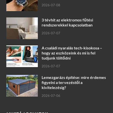
2026-07-08
3 tévhit az elektromos fűtési
rendszerekkel kapcsolatban
2026-07-07
A családi nyaralás tech-kisokosa –
hogy az eszközeink és mi is fel
tudjunk töltődni
2026-07-07
Lemezgarázs építése: mire érdemes
figyelni a tervezéstől a
kivitelezésig?
2026-07-06