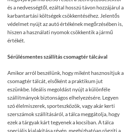
és a nedvességtől, ezáltal hosszú távon hozzájárul a
karbantartási költségek csökkentéséhez. Jelentős
védelmet nyújt az autó értékének megőrzésében is,
hiszen a használati nyomok csökkentik a jármű
értékét.
Sérülésmentes szállítás csomagtér tálcával
Amikor arról beszélünk, hogy miként hasznosítjuk a
csomagtér tálcát, elsőként a praktikum jut
eszünkbe. Ideális megoldást nyújt a különféle
szállítmányok biztonságos elhelyezésére. Legyen
szó élelmiszerek, sporteszközök, vagy akár kerti
szerszámok szállításáról, a tálca meggátolja, hogy
ezek a tárgyak kárt tegyenek a kocsiban. A tálca
speciális kialakítása révén, megbízhatóan rögzíti a