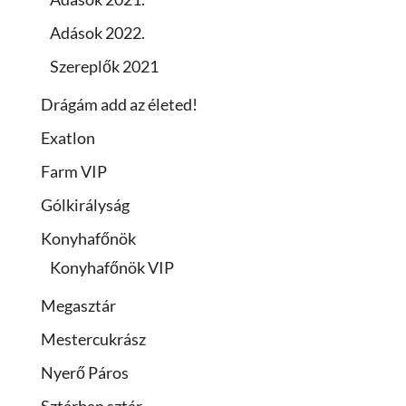
Adások 2022.
Szereplők 2021
Drágám add az életed!
Exatlon
Farm VIP
Gólkirályság
Konyhafőnök
Konyhafőnök VIP
Megasztár
Mestercukrász
Nyerő Páros
Sztárban sztár